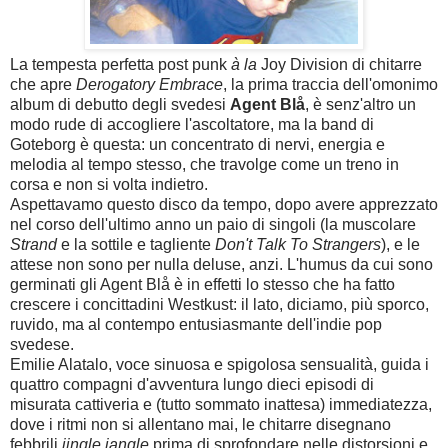
La tempesta perfetta post punk
à la
Joy Division di chitarre
che apre
Derogatory Embrace
, la prima traccia dell'omonimo
album di debutto degli svedesi
Agent Blå
, è senz'altro un
modo rude di accogliere l'ascoltatore, ma la band di
Goteborg è questa: un concentrato di nervi, energia e
melodia al tempo stesso, che travolge come un treno in
corsa e non si volta indietro.
Aspettavamo questo disco da tempo, dopo avere apprezzato
nel corso dell'ultimo anno un paio di singoli (la muscolare
Strand
e la sottile e tagliente
Don't Talk To Strangers
), e le
attese non sono per nulla deluse, anzi. L'humus da cui sono
germinati gli
Agent Blå è in effetti lo stesso che ha fatto
crescere i concittadini Westkust: il lato, diciamo, più sporco,
ruvido, ma al contempo entusiasmante dell'indie pop
svedese.
Emilie Alatalo, voce sinuosa e spigolosa sensualità, guida i
quattro compagni d'avventura lungo dieci episodi di
misurata cattiveria e (tutto sommato inattesa) immediatezza,
dove i ritmi non si allentano mai, le chitarre disegnano
febbrili
jingle jangle
prima di sprofondare nelle distorsioni e