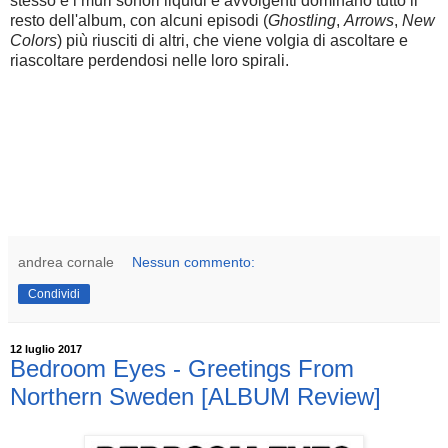
stesso e i muri sonori liquidi e avvolgenti dominano tutto il
resto dell'album, con alcuni episodi (
Ghostling
,
Arrows
,
New
Colors
) più riusciti di altri, che viene volgia di ascoltare e
riascoltare perdendosi nelle loro spirali.
andrea cornale
Nessun commento:
Condividi
12 luglio 2017
Bedroom Eyes - Greetings From
Northern Sweden [ALBUM Review]