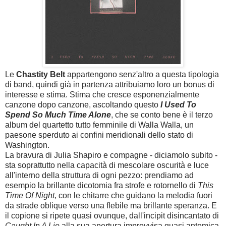
Le
Chastity Belt
appartengono senz'altro a questa tipologia
di band, quindi già in partenza attribuiamo loro un bonus di
interesse e stima. Stima che cresce esponenzialmente
canzone dopo canzone, ascoltando questo
I Used To
Spend So Much Time Alone
, che se conto bene è il terzo
album del quartetto tutto femminile di Walla Walla, un
paesone sperduto ai confini meridionali dello stato di
Washington.
La bravura di Julia Shapiro e compagne - diciamolo subito -
sta soprattutto nella capacità di mescolare oscurità e luce
all'interno della struttura di ogni pezzo: prendiamo ad
esempio la brillante dicotomia fra strofe e rotornello di
This
Time Of Night
, con le chitarre che guidano la melodia fuori
da strade oblique verso una flebile ma brillante speranza. E
il copione si ripete quasi ovunque, dall'incipit disincantato di
Caught In A Lie
alla sua apertura improvvisa quasi antemica