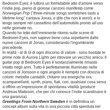
Bedroom Eyes: è tuttora un formidabile atto d'amore verso
l'indie pop, pieno di gioiose canzoni manifesto come
Norwegian Pop
("
three-minute songs sometimes lasts a
lifetime long" cantava Jonas, e dite che non è vero!), e lo
tengo sempre nel cassettino dell'automobile pronto all'uso
nelle giornate no.
Quando ho letto dell'imminente ritorno sulle scene di
Bedroom Eyes, non sapevo bene cosa aspettarmi dalle
nuove canzoni di Jonas, considerando l'ingombrante
precedente.
In realtà - al di là di ogni discorso di valore - sono bastate le
prime note di
Aurora Lights
per ritrovare un vecchio amico. Il
guitar pop di Bedroom Eyes è sostanzialmente rimasto
intatto negli anni. Tutto è perfettamente illuminato nelle
canzoni di Jonsson e ogni angolo è riempito con dovizia di
colore: melodie cantabili, chitarre ora energiche ora
scampanellanti, synth, piano, fiati, cori, qualsiasi cosa serva
a offrire un'impressione di spontanea vitalità (produce
Andreas Mattsson, che per chi conosce l'indie scandinavo è
una garanzia).
Greetings From Northern Sweden
è in definitiva un
concept album sulla vita in una piccola città sperduta nel