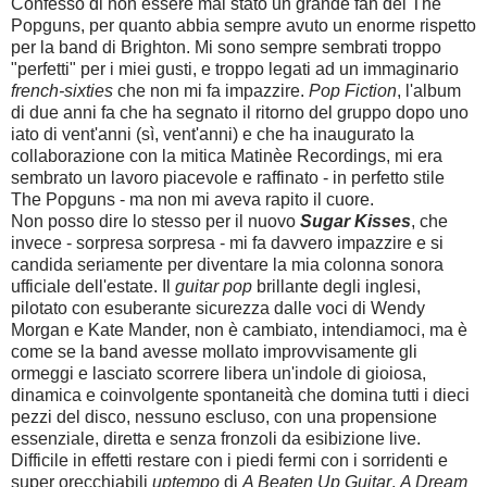
Confesso di non essere mai stato un grande fan dei The
Popguns, per quanto abbia sempre avuto un enorme rispetto
per la band di Brighton. Mi sono sempre sembrati troppo
"perfetti" per i miei gusti, e troppo legati ad un immaginario
french-sixties
che non mi fa impazzire.
Pop Fiction
, l'album
di due anni fa che ha segnato il ritorno del gruppo dopo uno
iato di vent'anni (sì, vent'anni) e che ha inaugurato la
collaborazione con la mitica Matinèe Recordings, mi era
sembrato un lavoro piacevole e raffinato - in perfetto stile
The Popguns - ma non mi aveva rapito il cuore.
Non posso dire lo stesso per il nuovo
Sugar Kisses
, che
invece - sorpresa sorpresa - mi fa davvero impazzire e si
candida seriamente per diventare la mia colonna sonora
ufficiale dell'estate. Il
guitar pop
brillante degli inglesi,
pilotato con esuberante sicurezza dalle voci di Wendy
Morgan e Kate Mander, non è cambiato, intendiamoci, ma è
come se la band avesse mollato improvvisamente gli
ormeggi e lasciato scorrere libera un'indole di gioiosa,
dinamica e coinvolgente spontaneità che domina tutti i dieci
pezzi del disco, nessuno escluso, con una propensione
essenziale, diretta e senza fronzoli da esibizione live.
Difficile in effetti restare con i piedi fermi con i sorridenti e
super orecchiabili
uptempo
di
A Beaten Up Guitar
,
A Dream