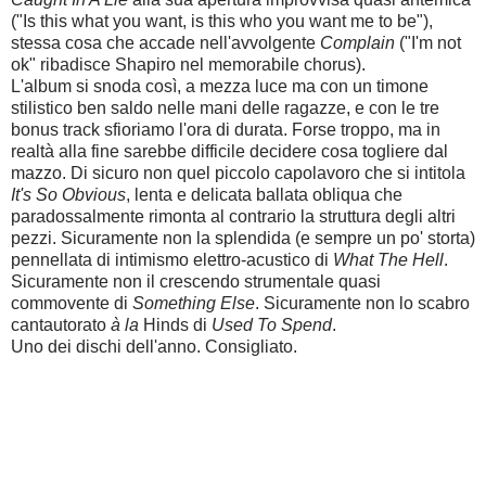
("Is this what you want, is this who you want me to be"),
stessa cosa che accade nell'avvolgente
Complain
("I'm not
ok" ribadisce Shapiro nel memorabile chorus).
L'album si snoda così, a mezza luce ma con un timone
stilistico ben saldo nelle mani delle ragazze, e con le tre
bonus track sfioriamo l'ora di durata. Forse troppo, ma in
realtà alla fine sarebbe difficile decidere cosa togliere dal
mazzo. Di sicuro non quel piccolo capolavoro che si intitola
It's So Obvious
, lenta e delicata ballata obliqua che
paradossalmente rimonta al contrario la struttura degli altri
pezzi. Sicuramente non la splendida (e sempre un po' storta)
pennellata di intimismo elettro-acustico di
What The Hell
.
Sicuramente non il crescendo strumentale quasi
commovente di
Something Else
. Sicuramente non lo scabro
cantautorato
à la
Hinds di
Used To Spend
.
Uno dei dischi dell'anno. Consigliato.