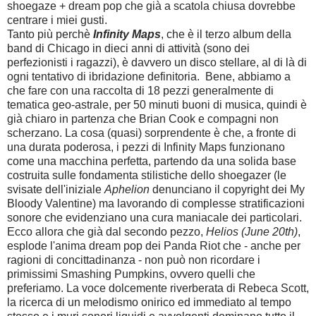
shoegaze + dream pop che già a scatola chiusa dovrebbe
centrare i miei gusti.
Tanto più perchè
Infinity Maps
, che è il terzo album della
band di Chicago in dieci anni di attività (sono dei
perfezionisti i ragazzi), è davvero un disco stellare, al di là di
ogni tentativo di ibridazione definitoria. Bene, abbiamo a
che fare con una raccolta di 18 pezzi generalmente di
tematica geo-astrale, per 50 minuti buoni di musica, quindi è
già chiaro in partenza che Brian Cook e compagni non
scherzano. La cosa (quasi) sorprendente è che, a fronte di
una durata poderosa, i pezzi di Infinity Maps funzionano
come una macchina perfetta, partendo da una solida base
costruita sulle fondamenta stilistiche dello shoegazer (le
svisate dell'iniziale
Aphelion
denunciano il copyright dei My
Bloody Valentine) ma lavorando di complesse stratificazioni
sonore che evidenziano una cura maniacale dei particolari.
Ecco allora che già dal secondo pezzo,
Helios (June 20th)
,
esplode l'anima dream pop dei Panda Riot che - anche per
ragioni di concittadinanza - non può non ricordare i
primissimi Smashing Pumpkins, ovvero quelli che
preferiamo. La voce dolcemente riverberata di Rebeca Scott,
la ricerca di un melodismo onirico ed immediato al tempo