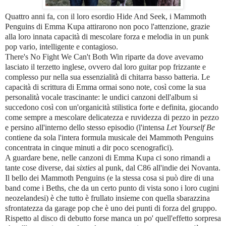
Quattro anni fa, con il loro esordio Hide And Seek, i Mammoth
Penguins di Emma Kupa attirarono non poco l'attenzione, grazie
alla loro innata capacità di mescolare forza e melodia in un punk
pop vario, intelligente e contagioso.
There's No Fight We Can't Both Win riparte da dove avevamo
lasciato il terzetto inglese, ovvero dal loro guitar pop frizzante e
complesso pur nella sua essenzialità di chitarra basso batteria. Le
capacità di scrittura di Emma ormai sono note, così come la sua
personalità vocale trascinante: le undici canzoni dell'album si
succedono così con un'organicità stilistica forte e definita, giocando
come sempre a mescolare delicatezza e ruvidezza di pezzo in pezzo
e persino all'interno dello stesso episodio (l'intensa
Let Yourself Be
contiene da sola l'intera formula musicale dei Mammoth Penguins
concentrata in cinque minuti a dir poco scenografici).
A guardare bene, nelle canzoni di Emma Kupa ci sono rimandi a
tante cose diverse, dai
sixties
al punk, dal C86 all'indie dei Novanta.
Il bello dei Mammoth Penguins (e la stessa cosa si può dire di una
band come i Beths, che da un certo punto di vista sono i loro cugini
neozelandesi) è che tutto è frullato insieme con quella sbarazzina
sfrontatezza da garage pop che è uno dei punti di forza del gruppo.
Rispetto al disco di debutto forse manca un po' quell'effetto sorpresa