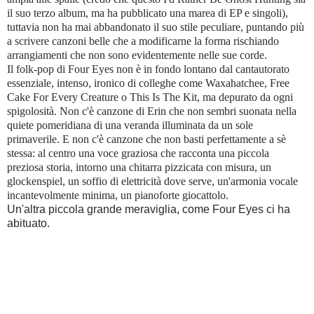
il suo terzo album, ma ha pubblicato una marea di EP e singoli),
tuttavia non ha mai abbandonato il suo stile peculiare, puntando più
a scrivere canzoni belle che a modificarne la forma rischiando
arrangiamenti che non sono evidentemente nelle sue corde.
Il folk-pop di Four Eyes non è in fondo lontano dal cantautorato
essenziale, intenso, ironico di colleghe come Waxahatchee, Free
Cake For Every Creature o This Is The Kit, ma depurato da ogni
spigolosità. Non c'è canzone di Erin che non sembri suonata nella
quiete pomeridiana di una veranda illuminata da un sole
primaverile. E non c'è canzone che non basti perfettamente a sè
stessa: al centro una voce graziosa che racconta una piccola
preziosa storia, intorno una chitarra pizzicata con misura, un
glockenspiel, un soffio di elettricità dove serve, un'armonia vocale
incantevolmente minima, un pianoforte giocattolo.
Un'altra piccola grande meraviglia, come Four Eyes ci ha
abituato.