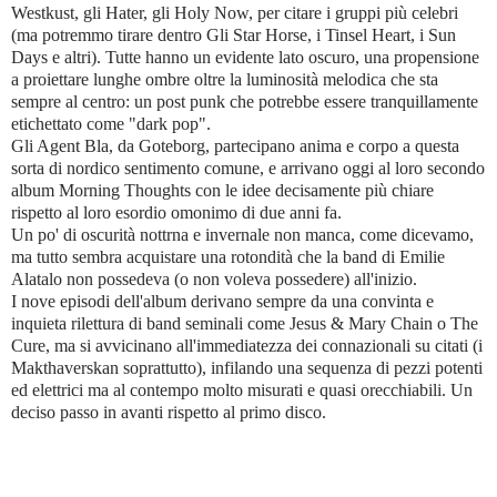
Westkust, gli Hater, gli Holy Now, per citare i gruppi più celebri
(ma potremmo tirare dentro Gli Star Horse, i Tinsel Heart, i Sun
Days e altri). Tutte hanno un evidente lato oscuro, una propensione
a proiettare lunghe ombre oltre la luminosità melodica che sta
sempre al centro: un post punk che potrebbe essere tranquillamente
etichettato come "dark pop".
Gli Agent Bla, da Goteborg, partecipano anima e corpo a questa
sorta di nordico sentimento comune, e arrivano oggi al loro secondo
album Morning Thoughts con le idee decisamente più chiare
rispetto al loro
esordio
omonimo di due anni fa.
Un po' di oscurità nottrna e invernale non manca, come dicevamo,
ma tutto sembra acquistare una rotondità che la band di Emilie
Alatalo non possedeva (o non voleva possedere) all'inizio.
I nove episodi dell'album derivano sempre da una convinta e
inquieta rilettura di band seminali come Jesus & Mary Chain o The
Cure, ma si avvicinano all'immediatezza dei connazionali su citati (i
Makthaverskan soprattutto), infilando una sequenza di pezzi potenti
ed elettrici ma al contempo molto misurati e quasi orecchiabili. Un
deciso passo in avanti rispetto al primo disco.