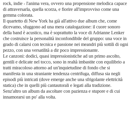
rock, indie - l'anima vera, ovvero una propensione melodica capace
di attraversarla, quella scorza, e fiorire all'improvviso come una
gemma colorata.
Il quartetto di New York ha già all'attivo due album che, come
dicevamo, sfuggono ad una mera catalogazione: il cuore sonoro
della band è acustico, ma è soprattutto la voce di Adrianne Lenker
che costruisce la personalità inconfondibile del gruppo: una voce in
grado di calarsi con tecnica e passione nei meandri più sottili di ogni
pezzo, con una versatilità a dir poco impressionante.
Le canzoni: dodici, quasi impressionistiche ad un primo ascolto,
gentili e delicate nel tocco, sono in realtà imbastite con equilibrio a
tratti miracoloso attorno ad un'inquietudine di fondo che si
manifesta in una straniante tendenza centrifuga, diffusa sia negli
episodi più intricati (dove emerge anche una sfrigolante elettricità
statica) che in quelli più cantautorali e legati alla tradizione.
Senz'altro un album da ascoltare con pazienza e stupore e di cui
innamorarsi un po' alla volta.