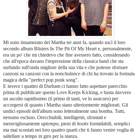
Mi sono innamorato dei Martha tre anni fa, quando uscì il loro
secondo album Blisters In The Pit Of My Heart e, personalmente,
era un po' che mi chiedevo che fine avessero fatto, considerando
che all'epoca davano l'impressione della classica band che sta
surfando sull'onda migliore della sua vita e che potesse sfornare
canzoni su canzoni con la
nonchalance
di chi ha trovato la formula
magica della "perfect pop punk song".
E invece i quattro di Durham ci hanno fatto aspettare parecchio
prima di pubblicare questo Love Keeps Kicking, e basta davvero
un ascolto rapidissimo (il primo di tanti, ve lo assicuro) per
accorgersi di quanto i Martha siano ulteriormente migliorati. Gli
undici episodi dell'album sono letteralmente una bomba. Tutti,
nessuno escluso. Orecchiabili, intelligenti, sfrontati e
meravigliosamente
uptempo
, pieni di
hooks
formidabili, semplici
ma mai scontati nei loro quattro quarti che ti fanno venire voglia di
saltellare a tempo in giro per la stanza.