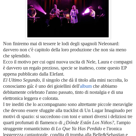
Non finiremo mai di tessere le lodi degli spagnoli Neleonard:
davvero non c'è capitolo della loro produzione che non sia meno
che splendido.
Ecco il motivo per cui ogni nuova uscita di Nele, Laura e compagni
è davvero un regalo prezioso, specie se inatteso, come questo EP
appena pubblicato dalla Elefant.
El Ultimo Segundo
, il singolo che dà il titolo alla mini raccolta, lo
conosciamo già: è uno dei gioiellini dell'
album
che abbiamo
debitamente celebrato l'anno passato, tinto di nostalgia e di una
elettronica leggera e colorata.
I tre inediti che lo accompagnano sono altrettante piccole meraviglie
che devono essere sfuggite alla tracklist di Un Lugar Imaginado per
motivi di spazio: si succedono con toni e umori diversi i deliziosi tre
quarti profumati di flamenco di
¿Dónde Están Los Niños?
, l'ampio
struggente romanticismo di
Lo Que Ya Has Perdido
e l'ironica
leggerezza cantautorale, condita di tromba alla Belle&Sebastian e