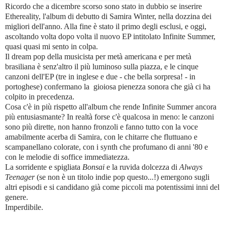
Ricordo che a dicembre scorso sono stato in dubbio se inserire
Ethereality, l'album di debutto di Samira Winter, nella dozzina dei
migliori dell'anno. Alla fine è stato il primo degli esclusi, e oggi,
ascoltando volta dopo volta il nuovo EP intitolato Infinite Summer,
quasi quasi mi sento in colpa.
Il dream pop della musicista per metà americana e per metà
brasiliana è senz'altro il più luminoso sulla piazza, e le cinque
canzoni dell'EP (tre in inglese e due - che bella sorpresa! - in
portoghese) confermano la gioiosa pienezza sonora che già ci ha
colpito in precedenza.
Cosa c'è in più rispetto all'album che rende Infinite Summer ancora
più entusiasmante? In realtà forse c'è qualcosa in meno: le canzoni
sono più dirette, non hanno fronzoli e fanno tutto con la voce
amabilmente acerba di Samira, con le chitarre che fluttuano e
scampanellano colorate, con i synth che profumano di anni '80 e
con le melodie di soffice immediatezza.
La sorridente e spigliata
Bonsai
e la ruvida dolcezza di
Always
Teenager
(se non è un titolo indie pop questo...!) emergono sugli
altri episodi e si candidano già come piccoli ma potentissimi inni del
genere.
Imperdibile.