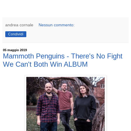
andrea cornale
Nessun commento:
Condividi
05 maggio 2019
Mammoth Penguins - There's No Fight
We Can't Both Win ALBUM