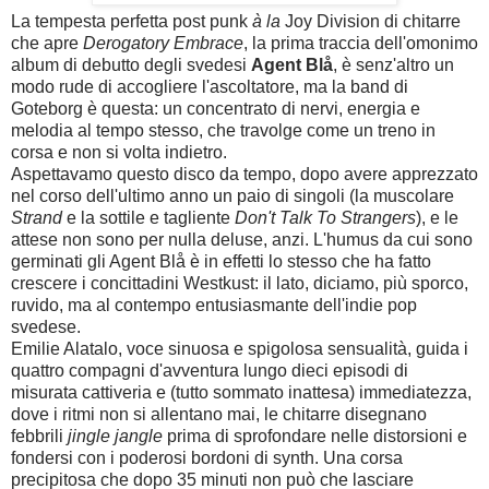
La tempesta perfetta post punk
à la
Joy Division di chitarre
che apre
Derogatory Embrace
, la prima traccia dell'omonimo
album di debutto degli svedesi
Agent Blå
, è senz'altro un
modo rude di accogliere l'ascoltatore, ma la band di
Goteborg è questa: un concentrato di nervi, energia e
melodia al tempo stesso, che travolge come un treno in
corsa e non si volta indietro.
Aspettavamo questo disco da tempo, dopo avere apprezzato
nel corso dell'ultimo anno un paio di singoli (la muscolare
Strand
e la sottile e tagliente
Don't Talk To Strangers
), e le
attese non sono per nulla deluse, anzi. L'humus da cui sono
germinati gli
Agent Blå è in effetti lo stesso che ha fatto
crescere i concittadini Westkust: il lato, diciamo, più sporco,
ruvido, ma al contempo entusiasmante dell'indie pop
svedese.
Emilie Alatalo, voce sinuosa e spigolosa sensualità, guida i
quattro compagni d'avventura lungo dieci episodi di
misurata cattiveria e (tutto sommato inattesa) immediatezza,
dove i ritmi non si allentano mai, le chitarre disegnano
febbrili
jingle jangle
prima di sprofondare nelle distorsioni e
fondersi con i poderosi bordoni di synth. Una corsa
precipitosa che dopo 35 minuti non può che lasciare