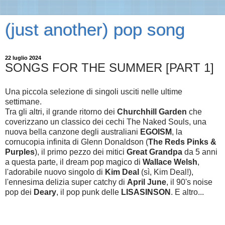
(just another) pop song
22 luglio 2024
SONGS FOR THE SUMMER [PART 1]
Una piccola selezione di singoli usciti nelle ultime
settimane.
Tra gli altri, il grande ritorno dei
Churchhill Garden
che
coverizzano un classico dei cechi The Naked Souls, una
nuova bella canzone degli australiani
EGOISM
, la
cornucopia infinita di Glenn Donaldson (
The Reds Pinks &
Purples
), il primo pezzo dei mitici
Great Grandpa
da 5 anni
a questa parte, il dream pop magico di
Wallace Welsh
,
l'adorabile nuovo singolo di
Kim Deal
(sì, Kim Deal!),
l'ennesima delizia super catchy di
April June
, il 90's noise
pop dei
Deary
, il pop punk delle
LISASINSON
. E altro...