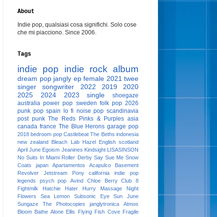
About
Indie pop, qualsiasi cosa significhi. Solo cose
che mi piacciono. Since 2006.
Tags
indie pop
indie rock
album
dream pop
jangly
ep
female
2021
twee
singer songwriter
2022
2019
2020
2025
2024
2023
single
shoegaze
australia
power pop
sweden
folk pop
2026
punk pop
spain
lo fi
noise pop
scandinavia
post punk
The Reds Pinks & Purples
asia
canada
france
The Blue Herons
garage pop
2018
bedroom pop
Castlebeat
The Beths
indonesia
new zealand
Bleach Lab
Hazel English
scotland
April June
Egoism
Jeanines
Kindsight
LISASINSON
No Suits In Miami
Roller Derby
Say Sue Me
Snow
Coats
japan
Apartamentos Acapulco
Basement
Revolver
Jetstream Pony
california
indie pop
legends
psych pop
Avind
Chloe Berry
Club 8
Fightmilk
Hatchie
Hater
Hurry
Massage
Night
Flowers
Sea Lemon
Subsonic Eye
Sun June
Sungaze
The Photocopies
janglytronica
Atmos
Bloom
Bathe Alone
Ellis
Flying Fish Cove
Fragile