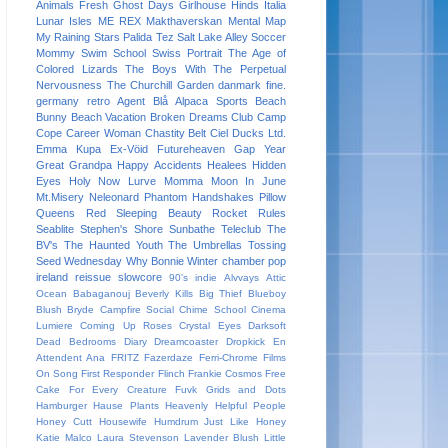
Animals
Fresh
Ghost Days
Girlhouse
Hinds
Italia
Lunar Isles
ME REX
Makthaverskan
Mental Map
My Raining Stars
Palida Tez
Salt Lake Alley
Soccer
Mommy
Swim School
Swiss Portrait
The Age of
Colored Lizards
The Boys With The Perpetual
Nervousness
The Churchill Garden
danmark
fine.
germany
retro
Agent Blå
Alpaca Sports
Beach
Bunny
Beach Vacation
Broken Dreams Club
Camp
Cope
Career Woman
Chastity Belt
Ciel
Ducks Ltd.
Emma Kupa
Ex-Vöid
Futureheaven
Gap Year
Great Grandpa
Happy Accidents
Healees
Hidden
Eyes
Holy Now
Lurve
Momma
Moon In June
Mt.Misery
Neleonard
Phantom Handshakes
Pillow
Queens
Red Sleeping Beauty
Rocket Rules
Seablite
Stephen's Shore
Sunbathe
Teleclub
The
BV's
The Haunted Youth
The Umbrellas
Tossing
Seed
Wednesday
Why Bonnie
Winter
chamber pop
ireland
reissue
slowcore
90's indie
Alvvays
Attic
Ocean
Babaganouj
Beverly Kills
Big Thief
Blueboy
Blush
Bryde
Campfire Social
Chime School
Cinema
Lumiere
Coming Up Roses
Crystal Eyes
Darksoft
Dead Bedrooms
Diary
Dreamcoaster
Dropkick
En
Attendent Ana
FRITZ
Fazerdaze
Ferri-Chrome
Films
On Song
First Responder
Flinch
Frankie Cosmos
Free
Cake For Every Creature
Fuvk
Grids and Dots
Hamburger
Hause Plants
Heavenly
Helpful People
Honey Cutt
Housewife
Humdrum
Just Like Honey
Katie Malco
Laura Stevenson
Lavender Blush
Little