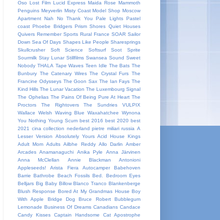
Oso
Lost Film
Lucid Express
Maida Rose
Mammoth
Penguins
Meyverlin
Misty Coast
Model Shop
Moscow
Apartment
Nah
No Thank You
Pale Lights
Pastel
coast
Phoebe Bridgers
Prism Shores
Quiet Houses
Quivers
Remember Sports
Rural France
SOAR
Sailor
Down
Sea Of Days
Shapes Like People
Sharesprings
Skullcrusher
Soft Science
Softsurf
Soot Sprite
Sourmilk
Stay Lunar
Stillfilms
Swansea Sound
Sweet
Nobody
THALA
Tape Waves
Teen Idle
The Bats
The
Bunbury
The Catenary Wires
The Crystal Furs
The
Francine Odysseys
The Goon Sax
The Ian Fays
The
Kind Hills
The Lunar Vacation
The Luxembourg Signal
The Ophelias
The Pains Of Being Pure At Heart
The
Proctors
The Rightovers
The Sundries
VULPIX
Wallace Welsh
Waving Blue
Waxahatchee
Wynona
You Nothing
Young Scum
best 2016
best 2020
best
2021
cina
collection
nederland
pietre miliari
russia
A
Lesser Version
Absolutely Yours
Acid House Kings
Adult Mom
Adults
Ailbhe Reddy
Allo Darlin
Amber
Arcades
Anamanaguchi
Anika Pyle
Anna Järvinen
Anna McClellan
Annie Blackman
Antonioni
Appleseeds!
Arista Fiera
Autocamper
Babehoven
Barrie
Bathrobe
Beach Fossils
Bed.
Bedroom Eyes
Belljars
Big Baby
Billow
Blanco Tranco
Blankenberge
Blush Response
Bored At My Grandmas House
Boy
With Apple
Bridge Dog
Bruce Robert
Bubblegum
Lemonade
Business Of Dreams
Canadians
Candace
Candy Kisses
Captain Handsome
Cat Apostrophe