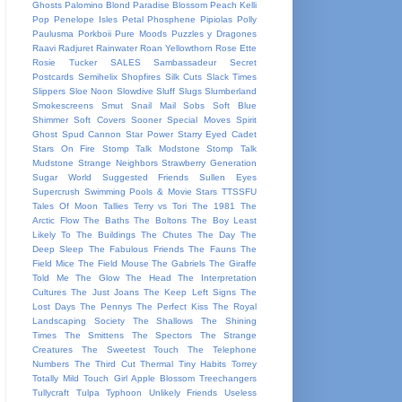
Ghosts
Palomino Blond
Paradise Blossom
Peach Kelli
Pop
Penelope Isles
Petal
Phosphene
Pipiolas
Polly
Paulusma
Porkboii
Pure Moods
Puzzles y Dragones
Raavi
Radjuret
Rainwater
Roan Yellowthorn
Rose Ette
Rosie Tucker
SALES
Sambassadeur
Secret
Postcards
Semihelix
Shopfires
Silk Cuts
Slack Times
Slippers
Sloe Noon
Slowdive
Sluff
Slugs
Slumberland
Smokescreens
Smut
Snail Mail
Sobs
Soft Blue
Shimmer
Soft Covers
Sooner
Special Moves
Spirit
Ghost
Spud Cannon
Star Power
Starry Eyed Cadet
Stars On Fire
Stomp Talk Modstone
Stomp Talk
Mudstone
Strange Neighbors
Strawberry Generation
Sugar World
Suggested Friends
Sullen Eyes
Supercrush
Swimming Pools & Movie Stars
TTSSFU
Tales Of Moon
Tallies
Terry vs Tori
The 1981
The
Arctic Flow
The Baths
The Boltons
The Boy Least
Likely To
The Buildings
The Chutes
The Day
The
Deep Sleep
The Fabulous Friends
The Fauns
The
Field Mice
The Field Mouse
The Gabriels
The Giraffe
Told Me
The Glow
The Head
The Interpretation
Cultures
The Just Joans
The Keep Left Signs
The
Lost Days
The Pennys
The Perfect Kiss
The Royal
Landscaping Society
The Shallows
The Shining
Times
The Smittens
The Spectors
The Strange
Creatures
The Sweetest Touch
The Telephone
Numbers
The Third Cut
Thermal
Tiny Habits
Torrey
Totally Mild
Touch Girl Apple Blossom
Treechangers
Tullycraft
Tulpa
Typhoon
Unlikely Friends
Useless