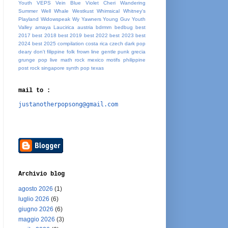
Youth
VEPS
Vein Blue
Violet Cheri
Wandering
Summer
Well Whale
Westkust
Whimsical
Whitney's
Playland
Widowspeak
Wy
Yawners
Young Guv
Youth
Valley
amaya Laucirica
austria
bdrmm
bedbug
best
2017
best 2018
best 2019
best 2022
best 2023
best
2024
best 2025
compilation
costa rica
czech
dark pop
deary
don't
filippine
folk
frown line
gentle punk
grecia
grunge pop
live
math rock
mexico
motifs
philippine
post rock
singapore
synth pop
texas
mail to :
justanotherpopsong@gmail.com
Archivio blog
agosto 2026
(1)
luglio 2026
(6)
giugno 2026
(6)
maggio 2026
(3)