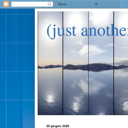
(just anoth
20 giugno 2026