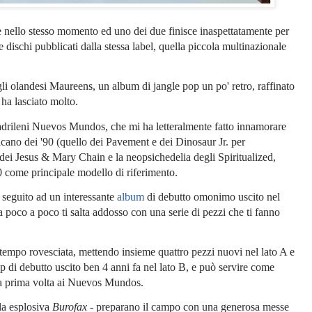
e nello stesso momento ed uno dei due finisce inaspettatamente per
e dischi pubblicati dalla stessa label, quella piccola multinazionale
li olandesi Maureens, un album di jangle pop un po' retro, raffinato
 ha lasciato molto.
 madrileni Nuevos Mundos, che mi ha letteralmente fatto innamorare
ricano dei '90 (quello dei Pavement e dei Dinosaur Jr. per
a dei Jesus & Mary Chain e la neopsichedelia degli Spiritualized,
0 come principale modello di riferimento.
a seguito ad un interessante
album
di debutto omonimo uscito nel
 a poco a poco ti salta addosso con una serie di pezzi che ti fanno
empo rovesciata, mettendo insieme quattro pezzi nuovi nel lato A e
ep di debutto uscito ben 4 anni fa nel lato B, e può servire come
 la prima volta ai Nuevos Mundos.
 la esplosiva
Burofax
- preparano il campo con una generosa messe