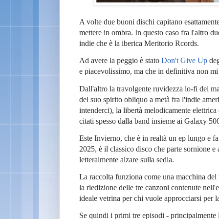
A volte due buoni dischi capitano esattament
mettere in ombra. In questo caso fra l'altro du
indie che è la iberica Meritorio Rcords.
Ad avere la peggio è stato
Don't Give Up
deg
e piacevolissimo, ma che in definitiva non mi
Dall'altro la travolgente ruvidezza lo-fi dei
del suo spirito obliquo a metà fra l'indie ame
intenderci), la libertà melodicamente elettric
citati spesso dalla band insieme ai Galaxy 50
Este Invierno, che è in realtà un ep lungo e f
2025, è il classico disco che parte sornione e
letteralmente alzare sulla sedia.
La raccolta funziona come una macchina del t
la riedizione delle tre canzoni contenute nell'
ideale vetrina per chi vuole approcciarsi per
Se quindi i primi tre episodi - principalmente