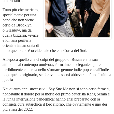
la loro fama.
Tutto più che meritato,
specialmente per una
band che non viene
certo da Brooklyn
o Glasgow, ma da
quella bizzarra, vivace
e lontana periferia
orientale innamorata di
tutto quello che è occidentale che è la Corea del Sud.
All'epoca quello che ci colpì del gruppo di Busan era la sua
attitudine al contempo onnivora, formalmente elegante e pure
terribilmente concreta nello sfornare gemme indie pop che all'indie
pop, quello originario, sembravano essersi abbeverate fino all'ultima
goccia.
Nei quattro anni successivi i Say Sue Me non si sono certo fermati,
nonostante il dolore per la morte del primo batterista Kang Semin e
la lunga interruzione pandemica: hanno anzi preparato con la
consueta cura autarchica il loro ritorno, che ovviamente è uno dei
più attesi del 2022.