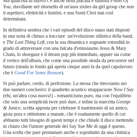
Ma qualcosa di nuovo c'è anche nella placida e sinuosa
Photo Of
You
, sfavillante nel ritornello di un'aura sixties da girl group che non
ti aspettavi, elettricità e lustrini, e una Sumi Choi mai così
determinata.
In definitiva sembra che i vari episodi del disco siano stati disposti
in una sorta di climax a tracciare un'evoluzione stilistica della band,
e
The Last Thing Left
, con la sua dinamica e sognante rotondità in
grado di attraversare con una falcata d'entusiasmo
Jesus & Mary
Chain, lo shoegaze e il dream pop più immediato, appare sia come
il vertice dell'album, che come una possibile strada da percorrere nel
futuro (strada in fondo già aperta cinque anni fa da quel capolavoro
che è
Good For Some Reason
).
Si può parlare, credo, di perfezione. La stessa che
ritroviamo nei
due numeri conclusivi: il quadretto acustico strappacuore
Now I Say
(ehi, un'altra cosa nuova!) - romanticismo puro, ma con l'equilibrio
che solo una semplicità twee può dare, e infine la marcetta
George
& Janice
, scritta apposta per celebrare il matrimonio di un amico,
gioia pura e ottimismo a manate, che è esattamente quello di cui
abbiamo tutti bisogno di questi tempi e che chiude il disco mettendo
in chiaro che l'umore generale dei Say Sue Me di oggi è questo.
Una scelta che pare promanare anche e soprattutto da una chimica