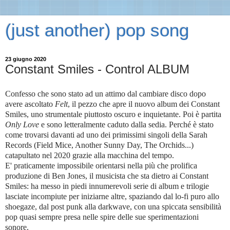
(just another) pop song
23 giugno 2020
Constant Smiles - Control ALBUM
Confesso che sono stato ad un attimo dal cambiare disco dopo
avere ascoltato
Felt
, il pezzo che apre il nuovo album dei Constant
Smiles, uno strumentale piuttosto oscuro e inquietante. Poi è partita
Only Love
e sono letteralmente caduto dalla sedia. Perché è stato
come trovarsi davanti ad uno dei primissimi singoli della Sarah
Records (Field Mice, Another Sunny Day, The Orchids...)
catapultato nel 2020 grazie alla macchina del tempo.
E' praticamente impossibile orientarsi nella più che prolifica
produzione di Ben Jones, il musicista che sta dietro ai Constant
Smiles: ha messo in piedi innumerevoli serie di album e trilogie
lasciate incompiute per iniziarne altre, spaziando dal lo-fi puro allo
shoegaze, dal post punk alla darkwave, con una spiccata sensibilità
pop quasi sempre presa nelle spire delle sue sperimentazioni
sonore.