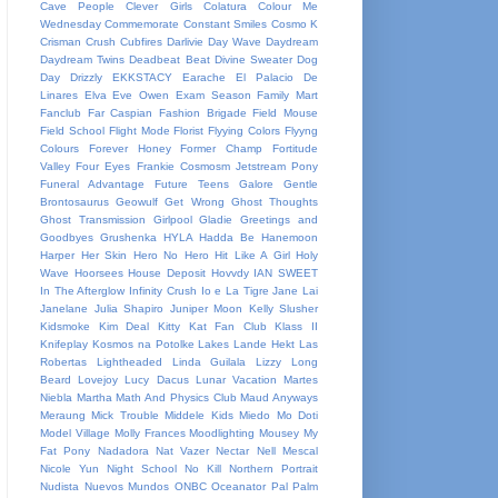
Cave People
Clever Girls
Colatura
Colour Me
Wednesday
Commemorate
Constant Smiles
Cosmo K
Crisman
Crush
Cubfires
Darlivie
Day Wave
Daydream
Daydream Twins
Deadbeat Beat
Divine Sweater
Dog
Day
Drizzly
EKKSTACY
Earache
El Palacio De
Linares
Elva
Eve Owen
Exam Season
Family Mart
Fanclub
Far Caspian
Fashion Brigade
Field Mouse
Field School
Flight Mode
Florist
Flyying Colors
Flyyng
Colours
Forever Honey
Former Champ
Fortitude
Valley
Four Eyes
Frankie Cosmosm Jetstream Pony
Funeral Advantage
Future Teens
Galore
Gentle
Brontosaurus
Geowulf
Get Wrong
Ghost Thoughts
Ghost Transmission
Girlpool
Gladie
Greetings and
Goodbyes
Grushenka
HYLA
Hadda Be
Hanemoon
Harper
Her Skin
Hero No Hero
Hit Like A Girl
Holy
Wave
Hoorsees
House Deposit
Hovvdy
IAN SWEET
In The Afterglow
Infinity Crush
Io e La Tigre
Jane Lai
Janelane
Julia Shapiro
Juniper Moon
Kelly Slusher
Kidsmoke
Kim Deal
Kitty Kat Fan Club
Klass II
Knifeplay
Kosmos na Potolke
Lakes
Lande Hekt
Las
Robertas
Lightheaded
Linda Guilala
Lizzy
Long
Beard
Lovejoy
Lucy Dacus
Lunar Vacation
Martes
Niebla
Martha
Math And Physics Club
Maud Anyways
Meraung
Mick Trouble
Middele Kids
Miedo
Mo Doti
Model Village
Molly Frances
Moodlighting
Mousey
My
Fat Pony
Nadadora
Nat Vazer
Nectar
Nell Mescal
Nicole Yun
Night School
No Kill
Northern Portrait
Nudista
Nuevos Mundos
ONBC
Oceanator
Pal
Palm