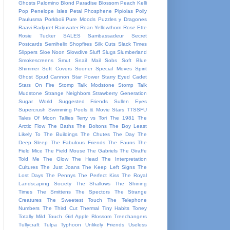
Ghosts
Palomino Blond
Paradise Blossom
Peach Kelli
Pop
Penelope Isles
Petal
Phosphene
Pipiolas
Polly
Paulusma
Porkboii
Pure Moods
Puzzles y Dragones
Raavi
Radjuret
Rainwater
Roan Yellowthorn
Rose Ette
Rosie Tucker
SALES
Sambassadeur
Secret
Postcards
Semihelix
Shopfires
Silk Cuts
Slack Times
Slippers
Sloe Noon
Slowdive
Sluff
Slugs
Slumberland
Smokescreens
Smut
Snail Mail
Sobs
Soft Blue
Shimmer
Soft Covers
Sooner
Special Moves
Spirit
Ghost
Spud Cannon
Star Power
Starry Eyed Cadet
Stars On Fire
Stomp Talk Modstone
Stomp Talk
Mudstone
Strange Neighbors
Strawberry Generation
Sugar World
Suggested Friends
Sullen Eyes
Supercrush
Swimming Pools & Movie Stars
TTSSFU
Tales Of Moon
Tallies
Terry vs Tori
The 1981
The
Arctic Flow
The Baths
The Boltons
The Boy Least
Likely To
The Buildings
The Chutes
The Day
The
Deep Sleep
The Fabulous Friends
The Fauns
The
Field Mice
The Field Mouse
The Gabriels
The Giraffe
Told Me
The Glow
The Head
The Interpretation
Cultures
The Just Joans
The Keep Left Signs
The
Lost Days
The Pennys
The Perfect Kiss
The Royal
Landscaping Society
The Shallows
The Shining
Times
The Smittens
The Spectors
The Strange
Creatures
The Sweetest Touch
The Telephone
Numbers
The Third Cut
Thermal
Tiny Habits
Torrey
Totally Mild
Touch Girl Apple Blossom
Treechangers
Tullycraft
Tulpa
Typhoon
Unlikely Friends
Useless