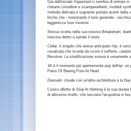
Già dall'iniziale
Vaporized
ci sembra di entrare in
chitarre cristalline e scampanellanti, morbidi syn
melodia delicata e sognante portata avanti dalla v
liriche che - nonostante il tono generale - racchi
leggerezza fuse insieme.
Stessa ricetta nella successiva
Breakdown
, duet
trascina dietro a spirale il resto.
Cellar
, il singolo che aveva anticipato l'ep, è sen
cavalcata che ricorda da vicino il sofferto, catar
Revolver. La stratificazione sonora è veramente 
3A
è il momento più apertamente pop dell'ep: un 
Pains Of Beeing Pure At Heart.
Dramatic
chiude con un'altra architettura à la Day
L'unico difetto di Stop At Nothing è la sua durata 
di altissimo livello, che lasciano l'acquolina in 