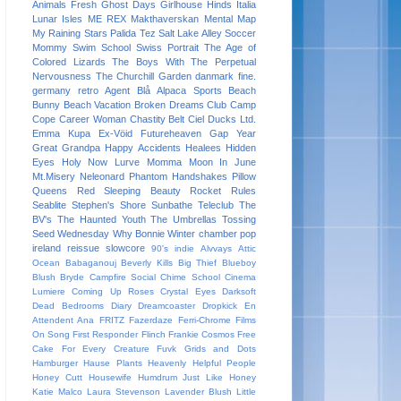
Animals
Fresh
Ghost Days
Girlhouse
Hinds
Italia
Lunar Isles
ME REX
Makthaverskan
Mental Map
My Raining Stars
Palida Tez
Salt Lake Alley
Soccer
Mommy
Swim School
Swiss Portrait
The Age of
Colored Lizards
The Boys With The Perpetual
Nervousness
The Churchill Garden
danmark
fine.
germany
retro
Agent Blå
Alpaca Sports
Beach
Bunny
Beach Vacation
Broken Dreams Club
Camp
Cope
Career Woman
Chastity Belt
Ciel
Ducks Ltd.
Emma Kupa
Ex-Vöid
Futureheaven
Gap Year
Great Grandpa
Happy Accidents
Healees
Hidden
Eyes
Holy Now
Lurve
Momma
Moon In June
Mt.Misery
Neleonard
Phantom Handshakes
Pillow
Queens
Red Sleeping Beauty
Rocket Rules
Seablite
Stephen's Shore
Sunbathe
Teleclub
The
BV's
The Haunted Youth
The Umbrellas
Tossing
Seed
Wednesday
Why Bonnie
Winter
chamber pop
ireland
reissue
slowcore
90's indie
Alvvays
Attic
Ocean
Babaganouj
Beverly Kills
Big Thief
Blueboy
Blush
Bryde
Campfire Social
Chime School
Cinema
Lumiere
Coming Up Roses
Crystal Eyes
Darksoft
Dead Bedrooms
Diary
Dreamcoaster
Dropkick
En
Attendent Ana
FRITZ
Fazerdaze
Ferri-Chrome
Films
On Song
First Responder
Flinch
Frankie Cosmos
Free
Cake For Every Creature
Fuvk
Grids and Dots
Hamburger
Hause Plants
Heavenly
Helpful People
Honey Cutt
Housewife
Humdrum
Just Like Honey
Katie Malco
Laura Stevenson
Lavender Blush
Little