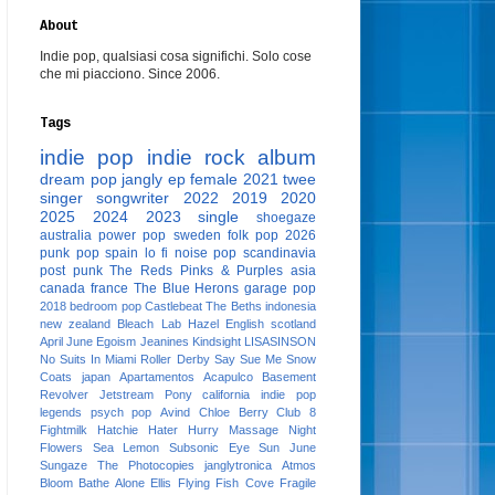
About
Indie pop, qualsiasi cosa significhi. Solo cose
che mi piacciono. Since 2006.
Tags
indie pop
indie rock
album
dream pop
jangly
ep
female
2021
twee
singer songwriter
2022
2019
2020
2025
2024
2023
single
shoegaze
australia
power pop
sweden
folk pop
2026
punk pop
spain
lo fi
noise pop
scandinavia
post punk
The Reds Pinks & Purples
asia
canada
france
The Blue Herons
garage pop
2018
bedroom pop
Castlebeat
The Beths
indonesia
new zealand
Bleach Lab
Hazel English
scotland
April June
Egoism
Jeanines
Kindsight
LISASINSON
No Suits In Miami
Roller Derby
Say Sue Me
Snow
Coats
japan
Apartamentos Acapulco
Basement
Revolver
Jetstream Pony
california
indie pop
legends
psych pop
Avind
Chloe Berry
Club 8
Fightmilk
Hatchie
Hater
Hurry
Massage
Night
Flowers
Sea Lemon
Subsonic Eye
Sun June
Sungaze
The Photocopies
janglytronica
Atmos
Bloom
Bathe Alone
Ellis
Flying Fish Cove
Fragile