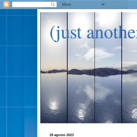
(just anoth
29 agosto 2023