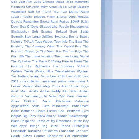
Oso
Lost Film
Lucid Express
Maida Rose
Mammoth
Penguins
Meyverlin
Misty Coast
Model Shop
Moscow
Apartment
Nah
No Thank You
Pale Lights
Pastel
coast
Phoebe Bridgers
Prism Shores
Quiet Houses
Quivers
Remember Sports
Rural France
SOAR
Sailor
Down
Sea Of Days
Shapes Like People
Sharesprings
Skullcrusher
Soft Science
Softsurf
Soot Sprite
Sourmilk
Stay Lunar
Stillfilms
Swansea Sound
Sweet
Nobody
THALA
Tape Waves
Teen Idle
The Bats
The
Bunbury
The Catenary Wires
The Crystal Furs
The
Francine Odysseys
The Goon Sax
The Ian Fays
The
Kind Hills
The Lunar Vacation
The Luxembourg Signal
The Ophelias
The Pains Of Being Pure At Heart
The
Proctors
The Rightovers
The Sundries
VULPIX
Wallace Welsh
Waving Blue
Waxahatchee
Wynona
You Nothing
Young Scum
best 2016
best 2020
best
2021
cina
collection
nederland
pietre miliari
russia
A
Lesser Version
Absolutely Yours
Acid House Kings
Adult Mom
Adults
Ailbhe Reddy
Allo Darlin
Amber
Arcades
Anamanaguchi
Anika Pyle
Anna Järvinen
Anna McClellan
Annie Blackman
Antonioni
Appleseeds!
Arista Fiera
Autocamper
Babehoven
Barrie
Bathrobe
Beach Fossils
Bed.
Bedroom Eyes
Belljars
Big Baby
Billow
Blanco Tranco
Blankenberge
Blush Response
Bored At My Grandmas House
Boy
With Apple
Bridge Dog
Bruce Robert
Bubblegum
Lemonade
Business Of Dreams
Canadians
Candace
Candy Kisses
Captain Handsome
Cat Apostrophe