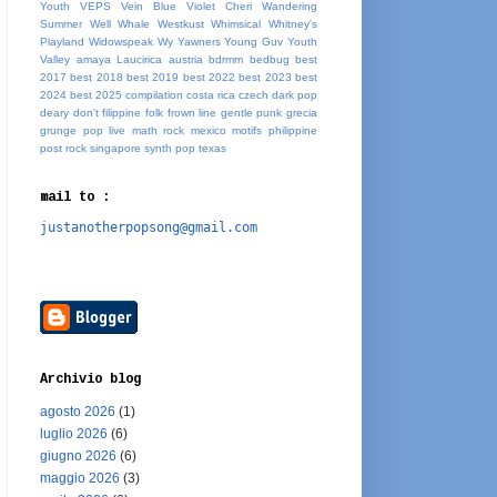
Youth
VEPS
Vein Blue
Violet Cheri
Wandering
Summer
Well Whale
Westkust
Whimsical
Whitney's
Playland
Widowspeak
Wy
Yawners
Young Guv
Youth
Valley
amaya Laucirica
austria
bdrmm
bedbug
best
2017
best 2018
best 2019
best 2022
best 2023
best
2024
best 2025
compilation
costa rica
czech
dark pop
deary
don't
filippine
folk
frown line
gentle punk
grecia
grunge pop
live
math rock
mexico
motifs
philippine
post rock
singapore
synth pop
texas
mail to :
justanotherpopsong@gmail.com
Archivio blog
agosto 2026
(1)
luglio 2026
(6)
giugno 2026
(6)
maggio 2026
(3)