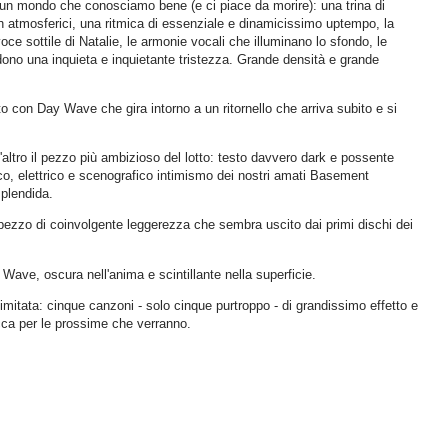
 un mondo che conosciamo bene (e ci piace da morire): una trina di
th atmosferici, una ritmica di essenziale e dinamicissimo uptempo, la
oce sottile di Natalie, le armonie vocali che illuminano lo sfondo, le
udono una inquieta e inquietante tristezza. Grande densità e grande
to con Day Wave che gira intorno a un ritornello che arriva subito e si
z'altro il pezzo più ambizioso del lotto: testo davvero dark e possente
tico, elettrico e scenografico intimismo dei nostri amati Basement
splendida.
pezzo di coinvolgente leggerezza che sembra uscito dai primi dischi dei
 Wave, oscura nell'anima e scintillante nella superficie.
limitata: cinque canzoni - solo cinque purtroppo - di grandissimo effetto e
bocca per le prossime che verranno.