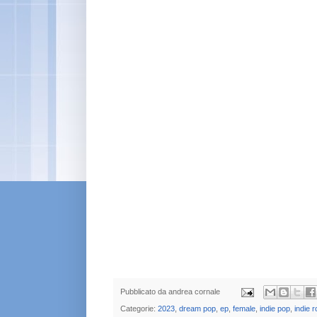
Pubblicato da
andrea cornale
Categorie:
2023
,
dream pop
,
ep
,
female
,
indie pop
,
indie 