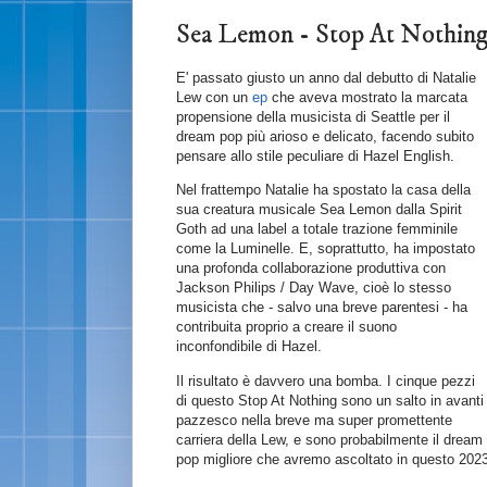
Sea Lemon - Stop At Noth
E' passato giusto un anno dal debutto di Natalie
Lew con un
ep
che aveva mostrato la marcata
propensione della musicista di Seattle per il
dream pop più arioso e delicato, facendo subito
pensare allo stile peculiare di Hazel English.
Nel frattempo Natalie ha spostato la casa della
sua creatura musicale Sea Lemon dalla Spirit
Goth ad una label a totale trazione femminile
come la Luminelle. E, soprattutto, ha impostato
una profonda collaborazione produttiva con
Jackson Philips / Day Wave, cioè lo stesso
musicista che - salvo una breve parentesi - ha
contribuita proprio a creare il suono
inconfondibile di Hazel.
Il risultato è davvero una bomba. I cinque pezzi
di questo Stop At Nothing sono un salto in avanti
pazzesco nella breve ma super promettente
carriera della Lew, e sono probabilmente il dream
pop migliore che avremo ascoltato in questo 202