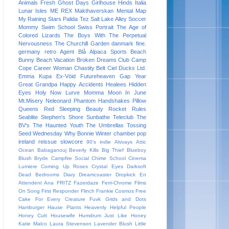
Animals
Fresh
Ghost Days
Girlhouse
Hinds
Italia
Lunar Isles
ME REX
Makthaverskan
Mental Map
My Raining Stars
Palida Tez
Salt Lake Alley
Soccer
Mommy
Swim School
Swiss Portrait
The Age of
Colored Lizards
The Boys With The Perpetual
Nervousness
The Churchill Garden
danmark
fine.
germany
retro
Agent Blå
Alpaca Sports
Beach
Bunny
Beach Vacation
Broken Dreams Club
Camp
Cope
Career Woman
Chastity Belt
Ciel
Ducks Ltd.
Emma Kupa
Ex-Vöid
Futureheaven
Gap Year
Great Grandpa
Happy Accidents
Healees
Hidden
Eyes
Holy Now
Lurve
Momma
Moon In June
Mt.Misery
Neleonard
Phantom Handshakes
Pillow
Queens
Red Sleeping Beauty
Rocket Rules
Seablite
Stephen's Shore
Sunbathe
Teleclub
The
BV's
The Haunted Youth
The Umbrellas
Tossing
Seed
Wednesday
Why Bonnie
Winter
chamber pop
ireland
reissue
slowcore
90's indie
Alvvays
Attic
Ocean
Babaganouj
Beverly Kills
Big Thief
Blueboy
Blush
Bryde
Campfire Social
Chime School
Cinema
Lumiere
Coming Up Roses
Crystal Eyes
Darksoft
Dead Bedrooms
Diary
Dreamcoaster
Dropkick
En
Attendent Ana
FRITZ
Fazerdaze
Ferri-Chrome
Films
On Song
First Responder
Flinch
Frankie Cosmos
Free
Cake For Every Creature
Fuvk
Grids and Dots
Hamburger
Hause Plants
Heavenly
Helpful People
Honey Cutt
Housewife
Humdrum
Just Like Honey
Katie Malco
Laura Stevenson
Lavender Blush
Little