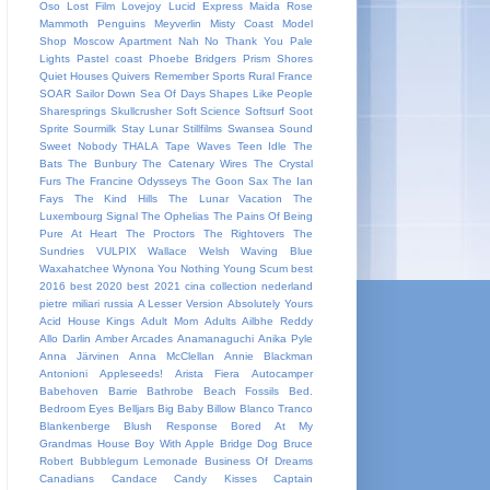
Oso
Lost Film
Lovejoy
Lucid Express
Maida Rose
Mammoth Penguins
Meyverlin
Misty Coast
Model
Shop
Moscow Apartment
Nah
No Thank You
Pale
Lights
Pastel coast
Phoebe Bridgers
Prism Shores
Quiet Houses
Quivers
Remember Sports
Rural France
SOAR
Sailor Down
Sea Of Days
Shapes Like People
Sharesprings
Skullcrusher
Soft Science
Softsurf
Soot
Sprite
Sourmilk
Stay Lunar
Stillfilms
Swansea Sound
Sweet Nobody
THALA
Tape Waves
Teen Idle
The
Bats
The Bunbury
The Catenary Wires
The Crystal
Furs
The Francine Odysseys
The Goon Sax
The Ian
Fays
The Kind Hills
The Lunar Vacation
The
Luxembourg Signal
The Ophelias
The Pains Of Being
Pure At Heart
The Proctors
The Rightovers
The
Sundries
VULPIX
Wallace Welsh
Waving Blue
Waxahatchee
Wynona
You Nothing
Young Scum
best
2016
best 2020
best 2021
cina
collection
nederland
pietre miliari
russia
A Lesser Version
Absolutely Yours
Acid House Kings
Adult Mom
Adults
Ailbhe Reddy
Allo Darlin
Amber Arcades
Anamanaguchi
Anika Pyle
Anna Järvinen
Anna McClellan
Annie Blackman
Antonioni
Appleseeds!
Arista Fiera
Autocamper
Babehoven
Barrie
Bathrobe
Beach Fossils
Bed.
Bedroom Eyes
Belljars
Big Baby
Billow
Blanco Tranco
Blankenberge
Blush Response
Bored At My
Grandmas House
Boy With Apple
Bridge Dog
Bruce
Robert
Bubblegum Lemonade
Business Of Dreams
Canadians
Candace
Candy Kisses
Captain