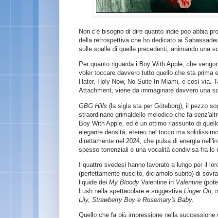
Non c'è bisogno di dire quanto indie pop abbia pr
della retrospettiva che ho dedicato ai Sabassadeu
sulle spalle di quelle precedenti, animando una 
Per quanto riguarda i Boy With Apple, che vengono
voler toccare davvero tutto quello che sta prima 
Hater, Holy Now, No Suite In Miami, e così via. T
Attachment, viene da immaginare davvero una sort
GBG Hills
(la sigla sta per Göteborg), il pezzo so
straordinario grimaldello melodico che fa senz'alt
Boy With Apple, ed è un ottimo riassunto di quel
elegante densità, etereo nel tocco ma solidissimo
direttamente nel 2024, che pulsa di energia nell'int
spesso torrenziali e una vocalità condivisa fra le
I quattro svedesi hanno lavorato a lungo per il loro
(perfettamente riuscito, diciamolo subito) di sov
liquide dei
My Bloody
Valentine in
Valentine
(pote
Lush nella spettacolare e suggestiva
Linger On
, 
Lily,
Strawberry Boy e Rosemary's Baby.
Quello che fa più impressione nella successione 