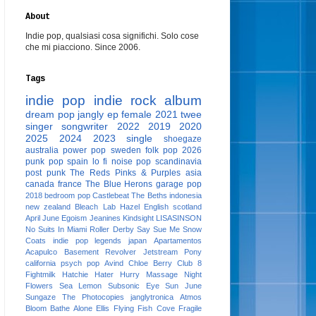
About
Indie pop, qualsiasi cosa significhi. Solo cose
che mi piacciono. Since 2006.
Tags
indie pop
indie rock
album
dream pop
jangly
ep
female
2021
twee
singer songwriter
2022
2019
2020
2025
2024
2023
single
shoegaze
australia
power pop
sweden
folk pop
2026
punk pop
spain
lo fi
noise pop
scandinavia
post punk
The Reds Pinks & Purples
asia
canada
france
The Blue Herons
garage pop
2018
bedroom pop
Castlebeat
The Beths
indonesia
new zealand
Bleach Lab
Hazel English
scotland
April June
Egoism
Jeanines
Kindsight
LISASINSON
No Suits In Miami
Roller Derby
Say Sue Me
Snow
Coats
indie pop legends
japan
Apartamentos
Acapulco
Basement Revolver
Jetstream Pony
california
psych pop
Avind
Chloe Berry
Club 8
Fightmilk
Hatchie
Hater
Hurry
Massage
Night
Flowers
Sea Lemon
Subsonic Eye
Sun June
Sungaze
The Photocopies
janglytronica
Atmos
Bloom
Bathe Alone
Ellis
Flying Fish Cove
Fragile