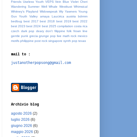
Friends
Useless Youth
VEPS
Vein Blue
Violet Cheri
Wandering Summer
Well Whale
Westkust
Whimsical
Whitney's Playland
Widowspeak
Wy
Yawners
Young
Guv
Youth Valley
amaya Laucirica
austria
bdrmm
bedbug
best 2017
best 2018
best 2019
best 2022
best 2023
best 2024
best 2025
compilation
costa rica
czech
dark pop
deary
don't
filippine
folk
frown line
gentle punk
grecia
grunge pop
live
math rock
mexico
motifs
philippine
post rock
singapore
synth pop
texas
mail to :
justanotherpopsong@gmail.com
Archivio blog
agosto 2026
(2)
luglio 2026
(6)
giugno 2026
(6)
maggio 2026
(3)