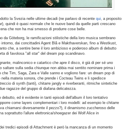
odotto la Svezia nelle ultime decadi (ne parlavo di recente
qui
, a proposito
r), quindi è quasi normale che le nuove band da quelle parti crescano
scena che non ha mai smesso di produrre cose belle.
 da Göteborg, le ramificazioni stilistiche della loro musica sembrano
e intorno, dai concittadini Agent Blå e Makthaverskan, fino a Westkust,
anto che, a sentire bene il loro ambizioso e poderoso album di debutto
a di favolosa "all star" del dream pop scandinavo.
gnante, malinconico e catartico che apre il disco, è già di per sé uno
ro saltare sulla sedia chiunque non abbia mai sentito nominare prima i
lo che Tim, Saga, Zara e Valle sanno e vogliono fare: un dream pop di
 nella materia sonora, che prende i Cocteau Twins e li spedisce
reccio di synth (tanti), chitarre jangly e riverberanti, ritmiche sintetiche
 due ragazze del gruppo di diafana delicatezza.
 debutto, ed è evidente in tanti episodi dell'album il loro tentativo
rapporre come layers complementari i loro modelli: ad esempio le chitarre
va chiamarsi diversamente il pezzo?), il dinamismo zuccheroso delle
ma soprattutto l'allure elettronica/shoegazer dei Wolf Alice in
dei tredici episodi di Attachment è però la mancanza di un momento