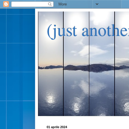
(just anoth
01 aprile 2024