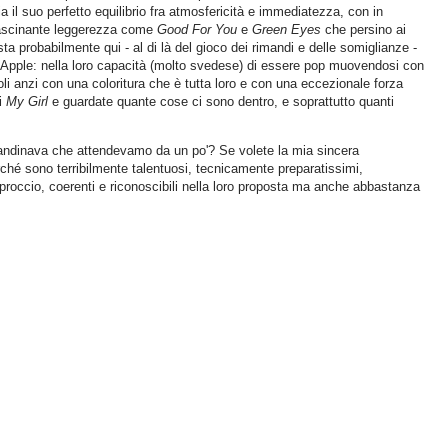
il suo perfetto equilibrio fra atmosfericità e immediatezza, con in
trascinante leggerezza come
Good For You
e
Green Eyes
che persino ai
 probabilmente qui - al di là del gioco dei rimandi e delle somiglianze -
 Apple: nella loro capacità (molto svedese) di essere pop muovendosi con
oli anzi con una coloritura che è tutta loro e con una eccezionale forza
di
My Girl
e guardate quante cose ci sono dentro, e soprattutto quanti
candinava che attendevamo da un po'? Se volete la mia sincera
ché sono terribilmente talentuosi, tecnicamente preparatissimi,
roccio, coerenti e riconoscibili nella loro proposta ma anche abbastanza