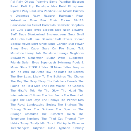
Pal
Palm Ghosts
Palomino Blond
Paradise Blossom
Peach Kelli Pop
Penelope Isles
Petal
Phosphene
Pipiolas
Polly Paulusma
Porkboii
Pure Moods
Puzzles
y Dragones
Raavi
Radjuret
Rainwater
Roan
Yellowthorn
Rose Ette
Rosie Tucker
SALES
Sambassadeur
Secret Postcards
Semihelix
Shopfires
Silk Cuts
Slack Times
Slippers
Sloe Noon
Slowdive
Sluff
Slugs
Slumberland
Smokescreens
Smut
Snail
Mail
Sobs
Soft Blue Shimmer
Soft Covers
Sooner
Special Moves
Spirit Ghost
Spud Cannon
Star Power
Starry Eyed Cadet
Stars On Fire
Stomp Talk
Modstone
Stomp Talk Mudstone
Strange Neighbors
Strawberry Generation
Sugar World
Suggested
Friends
Sullen Eyes
Supercrush
Swimming Pools &
Movie Stars
TTSSFU
Tales Of Moon
Tallies
Terry vs
Tori
The 1981
The Arctic Flow
The Baths
The Boltons
The Boy Least Likely To
The Buildings
The Chutes
The Day
The Deep Sleep
The Fabulous Friends
The
Fauns
The Field Mice
The Field Mouse
The Gabriels
The Giraffe Told Me
The Glow
The Head
The
Interpretation Cultures
The Just Joans
The Keep Left
Signs
The Lost Days
The Pennys
The Perfect Kiss
The Royal Landscaping Society
The Shallows
The
Shining Times
The Smittens
The Spectors
The
Strange Creatures
The Sweetest Touch
The
Telephone Numbers
The Third Cut
Thermal
Tiny
Habits
Torrey
Totally Mild
Touch Girl Apple Blossom
Treechangers
Tullycraft
Tulpa
Typhoon
Unlikely