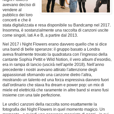
avevano deciso di
vendere al
pubblico dei loro
concerti e che è
stata digitalizzata e resa disponibile su Bandcamp nel 2017.
Insomma, è sostanzialmente una raccolta di canzoni uscite
come singoli, lati A e B, a partire dal 2013.
Nel 2017 i Night Flowers erano davvero quello che si dice
una band di belle speranze: il gruppo basato a Londra
aveva finalmente trovato la quadratura con l'ingresso della
cantante Sophia Pettit e Wild Notion, il vero album d'esordio,
era in rampa di lancio (uscirà nell'aprile 2018). Nell'anno
precedente i nostri avevano attirato l'attenzione degli
appassionati sfornando una canzone dietro l'altra,
mostrando un talento ed una forza espressiva davvero fuori
dall'ordinario che stava fra dream e power pop: un mix di
miele ed elettricità che raramente in altre band si erano fusi
insieme con una tale perfezione.
Le undici canzoni della raccolta sono esattamente la
fotografia dei Night Flowers in quel momento magico. Un