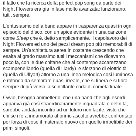
il fatto che la ricerca della perfect pop song da parte dei
Night Flowers era già in fase molto avanzata: funzionano,
tutti, sempre.
L'entusiasmo della band appare in trasparenza quasi in ogni
episodio del disco, con un apice evidente in una canzone
come
Sleep
che è, detto semplicemente, il capolavoro dei
Night Flowers ed uno dei pezzi dream pop più memorabili di
sempre. Un'architettura aerea in costante crescendo che
esalta al grado massimo tutti i meccanismi che dicevamo
poco fa, con le due chitarre che al contempo accarezzano
scampenellando (quella di Hardy) e sferzano di elettricità
(quella di Ullyart) attorno a una linea melodica così luminosa
e rotonda da sembrare quasi irreale, che si libera e si libra
sempre di più verso la scintillante coda di cometa finale.
Ovvio, bisogna ammetterlo, che una band che agli esordi
appariva già così straordinariamente inquadrata e definita,
sarebbe andata incontro ad un futuro non facile, visto che
chi se n'era innamorato al primo ascolto avrebbe confrontato
per forza di cose il materiale nuovo con quello irripetibile dei
primi singoli.