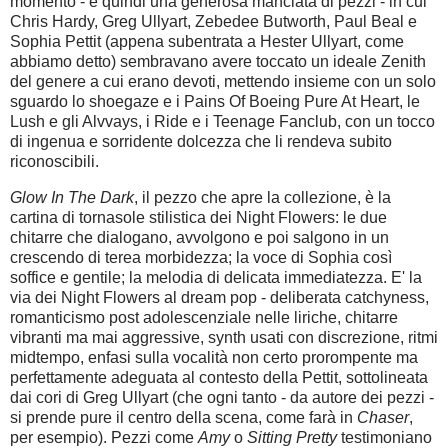
momento - e quindi una generosa manciata di pezzi - in cui
Chris Hardy, Greg Ullyart, Zebedee Butworth, Paul Beal e
Sophia Pettit (appena subentrata a Hester Ullyart, come
abbiamo detto) sembravano avere toccato un ideale Zenith
del genere a cui erano devoti, mettendo insieme con un solo
sguardo lo shoegaze e i Pains Of Boeing Pure At Heart, le
Lush e gli Alvvays, i Ride e i Teenage Fanclub, con un tocco
di ingenua e sorridente dolcezza che li rendeva subito
riconoscibili.
Glow In The Dark
, il pezzo che apre la collezione, è la
cartina di tornasole stilistica dei Night Flowers: le due
chitarre che dialogano, avvolgono e poi salgono in un
crescendo di terea morbidezza; la voce di Sophia così
soffice e gentile; la melodia di delicata immediatezza. E' la
via dei Night Flowers al dream pop - deliberata catchyness,
romanticismo post adolescenziale nelle liriche, chitarre
vibranti ma mai aggressive, synth usati con discrezione, ritmi
midtempo, enfasi sulla vocalità non certo prorompente ma
perfettamente adeguata al contesto della Pettit, sottolineata
dai cori di Greg Ullyart (che ogni tanto - da autore dei pezzi -
si prende pure il centro della scena, come farà in
Chaser
,
per esempio). Pezzi come
Amy
o
Sitting Pretty
testimoniano