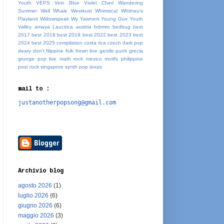
Youth
VEPS
Vein Blue
Violet Cheri
Wandering
Summer
Well Whale
Westkust
Whimsical
Whitney's
Playland
Widowspeak
Wy
Yawners
Young Guv
Youth
Valley
amaya Laucirica
austria
bdrmm
bedbug
best
2017
best 2018
best 2019
best 2022
best 2023
best
2024
best 2025
compilation
costa rica
czech
dark pop
deary
don't
filippine
folk
frown line
gentle punk
grecia
grunge pop
live
math rock
mexico
motifs
philippine
post rock
singapore
synth pop
texas
mail to :
justanotherpopsong@gmail.com
Archivio blog
agosto 2026
(1)
luglio 2026
(6)
giugno 2026
(6)
maggio 2026
(3)