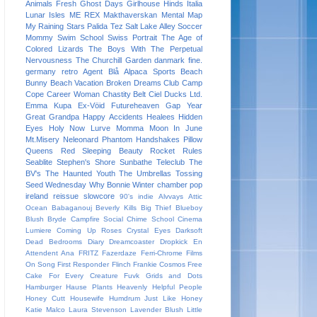
Animals
Fresh
Ghost Days
Girlhouse
Hinds
Italia
Lunar Isles
ME REX
Makthaverskan
Mental Map
My Raining Stars
Palida Tez
Salt Lake Alley
Soccer
Mommy
Swim School
Swiss Portrait
The Age of
Colored Lizards
The Boys With The Perpetual
Nervousness
The Churchill Garden
danmark
fine.
germany
retro
Agent Blå
Alpaca Sports
Beach
Bunny
Beach Vacation
Broken Dreams Club
Camp
Cope
Career Woman
Chastity Belt
Ciel
Ducks Ltd.
Emma Kupa
Ex-Vöid
Futureheaven
Gap Year
Great Grandpa
Happy Accidents
Healees
Hidden
Eyes
Holy Now
Lurve
Momma
Moon In June
Mt.Misery
Neleonard
Phantom Handshakes
Pillow
Queens
Red Sleeping Beauty
Rocket Rules
Seablite
Stephen's Shore
Sunbathe
Teleclub
The
BV's
The Haunted Youth
The Umbrellas
Tossing
Seed
Wednesday
Why Bonnie
Winter
chamber pop
ireland
reissue
slowcore
90's indie
Alvvays
Attic
Ocean
Babaganouj
Beverly Kills
Big Thief
Blueboy
Blush
Bryde
Campfire Social
Chime School
Cinema
Lumiere
Coming Up Roses
Crystal Eyes
Darksoft
Dead Bedrooms
Diary
Dreamcoaster
Dropkick
En
Attendent Ana
FRITZ
Fazerdaze
Ferri-Chrome
Films
On Song
First Responder
Flinch
Frankie Cosmos
Free
Cake For Every Creature
Fuvk
Grids and Dots
Hamburger
Hause Plants
Heavenly
Helpful People
Honey Cutt
Housewife
Humdrum
Just Like Honey
Katie Malco
Laura Stevenson
Lavender Blush
Little