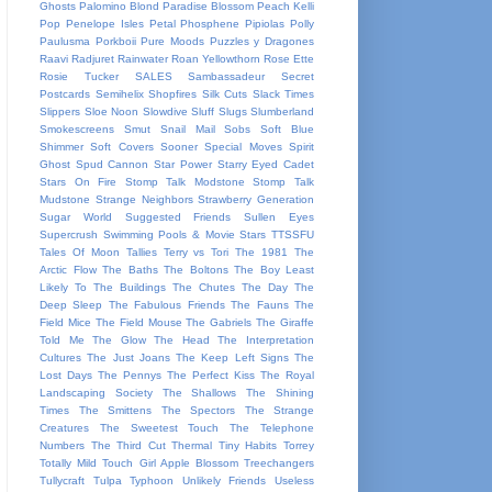
Ghosts
Palomino Blond
Paradise Blossom
Peach Kelli
Pop
Penelope Isles
Petal
Phosphene
Pipiolas
Polly
Paulusma
Porkboii
Pure Moods
Puzzles y Dragones
Raavi
Radjuret
Rainwater
Roan Yellowthorn
Rose Ette
Rosie Tucker
SALES
Sambassadeur
Secret
Postcards
Semihelix
Shopfires
Silk Cuts
Slack Times
Slippers
Sloe Noon
Slowdive
Sluff
Slugs
Slumberland
Smokescreens
Smut
Snail Mail
Sobs
Soft Blue
Shimmer
Soft Covers
Sooner
Special Moves
Spirit
Ghost
Spud Cannon
Star Power
Starry Eyed Cadet
Stars On Fire
Stomp Talk Modstone
Stomp Talk
Mudstone
Strange Neighbors
Strawberry Generation
Sugar World
Suggested Friends
Sullen Eyes
Supercrush
Swimming Pools & Movie Stars
TTSSFU
Tales Of Moon
Tallies
Terry vs Tori
The 1981
The
Arctic Flow
The Baths
The Boltons
The Boy Least
Likely To
The Buildings
The Chutes
The Day
The
Deep Sleep
The Fabulous Friends
The Fauns
The
Field Mice
The Field Mouse
The Gabriels
The Giraffe
Told Me
The Glow
The Head
The Interpretation
Cultures
The Just Joans
The Keep Left Signs
The
Lost Days
The Pennys
The Perfect Kiss
The Royal
Landscaping Society
The Shallows
The Shining
Times
The Smittens
The Spectors
The Strange
Creatures
The Sweetest Touch
The Telephone
Numbers
The Third Cut
Thermal
Tiny Habits
Torrey
Totally Mild
Touch Girl Apple Blossom
Treechangers
Tullycraft
Tulpa
Typhoon
Unlikely Friends
Useless