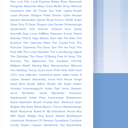
Oso
Lost Film
Lucid Express
Maida Rose
Mammoth
Penguins
Meyverlin
Misty Coast
Model Shop
Moscow
Apartment
Nah
No Thank You
Pale Lights
Pastel
coast
Phoebe Bridgers
Prism Shores
Quiet Houses
Quivers
Remember Sports
Rural France
SOAR
Sailor
Down
Sea Of Days
Shapes Like People
Sharesprings
Skullcrusher
Soft Science
Softsurf
Soot Sprite
Sourmilk
Stay Lunar
Stillfilms
Swansea Sound
Sweet
Nobody
THALA
Tape Waves
Teen Idle
The Bats
The
Bunbury
The Catenary Wires
The Crystal Furs
The
Francine Odysseys
The Goon Sax
The Ian Fays
The
Kind Hills
The Lunar Vacation
The Luxembourg Signal
The Ophelias
The Pains Of Being Pure At Heart
The
Proctors
The Rightovers
The Sundries
VULPIX
Wallace Welsh
Waving Blue
Waxahatchee
Wynona
You Nothing
Young Scum
best 2016
best 2020
best
2021
cina
collection
nederland
pietre miliari
russia
A
Lesser Version
Absolutely Yours
Acid House Kings
Adult Mom
Adults
Ailbhe Reddy
Allo Darlin
Amber
Arcades
Anamanaguchi
Anika Pyle
Anna Järvinen
Anna McClellan
Annie Blackman
Antonioni
Appleseeds!
Arista Fiera
Autocamper
Babehoven
Barrie
Bathrobe
Beach Fossils
Bed.
Bedroom Eyes
Belljars
Big Baby
Billow
Blanco Tranco
Blankenberge
Blush Response
Bored At My Grandmas House
Boy
With Apple
Bridge Dog
Bruce Robert
Bubblegum
Lemonade
Business Of Dreams
Canadians
Candace
Candy Kisses
Captain Handsome
Cat Apostrophe