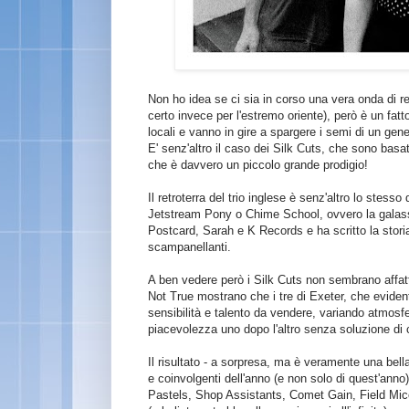
Non ho idea se ci sia in corso una vera onda di r
certo invece per l'estremo oriente), però è un fat
locali e vanno in gire a spargere i semi di un gen
E' senz'altro il caso dei Silk Cuts, che sono bas
che è davvero un piccolo grande prodigio!
Il retroterra del trio inglese è senz'altro lo st
Jetstream Pony o Chime School, ovvero la galassi
Postcard, Sarah e K Records e ha scritto la storia 
scampanellanti.
A ben vedere però i Silk Cuts non sembrano affatto
Not True mostrano che i tre di Exeter, che eviden
sensibilità e talento da vendere, variando atmosfe
piacevolezza uno dopo l'altro senza soluzione di 
Il risultato - a sorpresa, ma è veramente una bella
e coinvolgenti dell'anno (e non solo di quest'anno
Pastels, Shop Assistants, Comet Gain, Field Mice