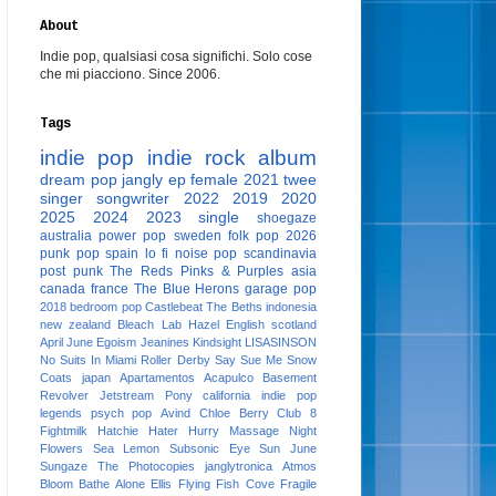
About
Indie pop, qualsiasi cosa significhi. Solo cose
che mi piacciono. Since 2006.
Tags
indie pop
indie rock
album
dream pop
jangly
ep
female
2021
twee
singer songwriter
2022
2019
2020
2025
2024
2023
single
shoegaze
australia
power pop
sweden
folk pop
2026
punk pop
spain
lo fi
noise pop
scandinavia
post punk
The Reds Pinks & Purples
asia
canada
france
The Blue Herons
garage pop
2018
bedroom pop
Castlebeat
The Beths
indonesia
new zealand
Bleach Lab
Hazel English
scotland
April June
Egoism
Jeanines
Kindsight
LISASINSON
No Suits In Miami
Roller Derby
Say Sue Me
Snow
Coats
japan
Apartamentos Acapulco
Basement
Revolver
Jetstream Pony
california
indie pop
legends
psych pop
Avind
Chloe Berry
Club 8
Fightmilk
Hatchie
Hater
Hurry
Massage
Night
Flowers
Sea Lemon
Subsonic Eye
Sun June
Sungaze
The Photocopies
janglytronica
Atmos
Bloom
Bathe Alone
Ellis
Flying Fish Cove
Fragile