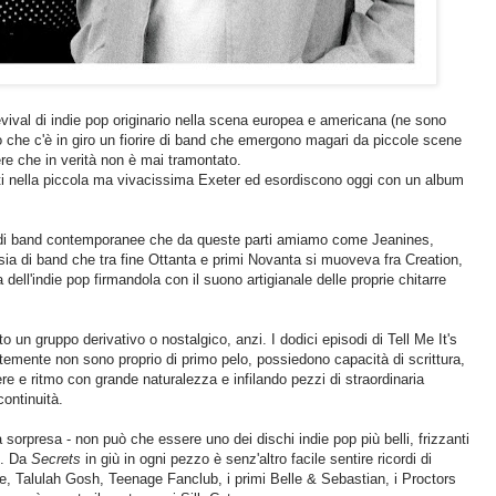
evival di indie pop originario nella scena europea e americana (ne sono
to che c'è in giro un fiorire di band che emergono magari da piccole scene
ere che in verità non è mai tramontato.
ati nella piccola ma vivacissima Exeter ed esordiscono oggi con un album
esso di band contemporanee che da queste parti amiamo come Jeanines,
a di band che tra fine Ottanta e primi Novanta si muoveva fra Creation,
dell'indie pop firmandola con il suono artigianale delle proprie chitarre
 un gruppo derivativo o nostalgico, anzi. I dodici episodi di Tell Me It's
temente non sono proprio di primo pelo, possiedono capacità di scrittura,
re e ritmo con grande naturalezza e infilando pezzi di straordinaria
continuità.
 sorpresa - non può che essere uno dei dischi indie pop più belli, frizzanti
). Da
Secrets
in giù in ogni pezzo è senz'altro facile sentire ricordi di
, Talulah Gosh, Teenage Fanclub, i primi Belle & Sebastian, i Proctors