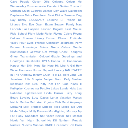
Cave People
Clever Girls
Colatura
Colour Me
Wednesday
Commemorate
Constant Smiles
Cosmo K
Crisman
Crush
Cubfires
Darlivie
Day Wave
Daydream
Daydream Twins
Deadbeat Beat
Divine Sweater
Dog
Day
Drizzly
EKKSTACY
Earache
El Palacio De
Linares
Elva
Eve Owen
Exam Season
Family Mart
Fanclub
Far Caspian
Fashion Brigade
Field Mouse
Field School
Flight Mode
Florist
Flyying Colors
Flyyng
Colours
Forever Honey
Former Champ
Fortitude
Valley
Four Eyes
Frankie Cosmosm Jetstream Pony
Funeral Advantage
Future Teens
Galore
Gentle
Brontosaurus
Geowulf
Get Wrong
Ghost Thoughts
Ghost Transmission
Girlpool
Gladie
Greetings and
Goodbyes
Grushenka
HYLA
Hadda Be
Hanemoon
Harper
Her Skin
Hero No Hero
Hit Like A Girl
Holy
Wave
Hoorsees
House Deposit
Hovvdy
IAN SWEET
In The Afterglow
Infinity Crush
Io e La Tigre
Jane Lai
Janelane
Julia Shapiro
Juniper Moon
Kelly Slusher
Kidsmoke
Kim Deal
Kitty Kat Fan Club
Klass II
Knifeplay
Kosmos na Potolke
Lakes
Lande Hekt
Las
Robertas
Lightheaded
Linda Guilala
Lizzy
Long
Beard
Lovejoy
Lucy Dacus
Lunar Vacation
Martes
Niebla
Martha
Math And Physics Club
Maud Anyways
Meraung
Mick Trouble
Middele Kids
Miedo
Mo Doti
Model Village
Molly Frances
Moodlighting
Mousey
My
Fat Pony
Nadadora
Nat Vazer
Nectar
Nell Mescal
Nicole Yun
Night School
No Kill
Northern Portrait
Nudista
Nuevos Mundos
ONBC
Oceanator
Pal
Palm