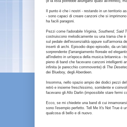
(e la lista potrebbe allungarsi quasi all'infinito),
Il punto è che i nostri - restando in un territorio
- sono capaci di creare canzoni che si imprimono 
ha facili paragoni.
Pezzi come l'adorabile
Virginia
,
Southend
,
Said 
costruiscono melodicamente su una trama che è s
sul pedale dell'essenzialità oppure sull'armonia d
inserti di archi. Episodio dopo episodio, da un la
sorprendente (l'arrangiamento floreale ed elegant
all'indietro in un'epoca della musica britannica - tra
pieno di band che facevano canzoni intelligenti ar
infinita (e parecchio commovente) di
The
Deseted
dei Blueboy, degli Aberdeen.
Insomma, nello spazio ampio dei dodici pezzi de
retrò e insieme freschissimo, sorridente e coinvo
facevano gli Allo Darlin (impossibile stare fermi c
Ecco, se mi chiedete una band di cui innamorarsi 
sono l'esempio perfetto. Tell Me It's Not True è 
qualcosa di bello e di nuovo.