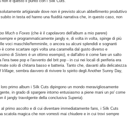
 ma non è questo il punto con i Silk Cuts.
 assolutamente artigianale dove non è previsto alcun abbellimento produttivo
subito in testa ed hanno una fluidità narrativa che, in questo caso, non
Too Much
o
Foxes
(che è il capolavoro dell'album a mio parere)
empre e programmaticamente jangly e, di volta in volta, spinge di più
elle voci maschile/femminile, o ancora su alcuni splendidi e sognanti
to è come scartare ogni volta una caramella dal gusto diverso e
issimo di
Sisters
è un ottimo esempio), e dall'altro è come fare un salto
 l'era twee pop e l'avvento del brit pop - in cui nei locali di periferia era
mate solo di chitarra basso e batteria. Tanto che, davanti alla delicatezza
 Village
, sembra davvero di rivivere lo spirito degli Another Sunny Day,
l loro primo album i Silk Cuts dipingono un mondo meravigliosamente
lgente, in grado di spargere intorno entusiasmo a piene mani un po' come
on il jangly travolgente della conclusiva
Superia
).
al primo ascolto e di cui diventare immediatamente fans, i Silk Cuts
una scatola magica che non vorresti mai chiudere e in cui trovi sempre