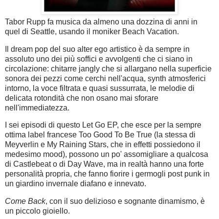
Tabor Rupp fa musica da almeno una dozzina di anni in
quel di Seattle, usando il moniker Beach Vacation.
Il dream pop del suo alter ego artistico è da sempre in
assoluto uno dei più soffici e avvolgenti che ci siano in
circolazione: chitarre jangly che si allargano nella superficie
sonora dei pezzi come cerchi nell'acqua, synth atmosferici
intorno, la voce filtrata e quasi sussurrata, le melodie di
delicata rotondità che non osano mai sforare
nell'immediatezza.
I sei episodi di questo Let Go EP, che esce per la sempre
ottima label francese Too Good To Be True (la stessa di
Meyverlin e My Raining Stars, che in effetti possiedono il
medesimo mood), possono un po' assomigliare a qualcosa
di Castlebeat o di Day Wave, ma in realtà hanno una forte
personalità propria, che fanno fiorire i germogli post punk in
un giardino invernale diafano e innevato.
Come Back
, con il suo delizioso e sognante dinamismo, è
un piccolo gioiello.