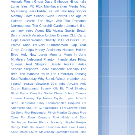
Animals
Fresh
Ghost Days
Girlhouse
Hinds
Italia
Lunar Isles
ME REX
Makthaverskan
Mental Map
My Raining Stars
Palida Tez
Salt Lake Alley
Soccer
Mommy
Swim School
Swiss Portrait
The Age of
Colored Lizards
The Boys With The Perpetual
Nervousness
The Churchill Garden
danmark
fine.
germany
retro
Agent Blå
Alpaca Sports
Beach
Bunny
Beach Vacation
Broken Dreams Club
Camp
Cope
Career Woman
Chastity Belt
Ciel
Ducks Ltd.
Emma Kupa
Ex-Vöid
Futureheaven
Gap Year
Great Grandpa
Happy Accidents
Healees
Hidden
Eyes
Holy Now
Lurve
Momma
Moon In June
Mt.Misery
Neleonard
Phantom Handshakes
Pillow
Queens
Red Sleeping Beauty
Rocket Rules
Seablite
Stephen's Shore
Sunbathe
Teleclub
The
BV's
The Haunted Youth
The Umbrellas
Tossing
Seed
Wednesday
Why Bonnie
Winter
chamber pop
ireland
reissue
slowcore
90's indie
Alvvays
Attic
Ocean
Babaganouj
Beverly Kills
Big Thief
Blueboy
Blush
Bryde
Campfire Social
Chime School
Cinema
Lumiere
Coming Up Roses
Crystal Eyes
Darksoft
Dead Bedrooms
Diary
Dreamcoaster
Dropkick
En
Attendent Ana
FRITZ
Fazerdaze
Ferri-Chrome
Films
On Song
First Responder
Flinch
Frankie Cosmos
Free
Cake For Every Creature
Fuvk
Grids and Dots
Hamburger
Hause Plants
Heavenly
Helpful People
Honey Cutt
Housewife
Humdrum
Just Like Honey
Katie Malco
Laura Stevenson
Lavender Blush
Little