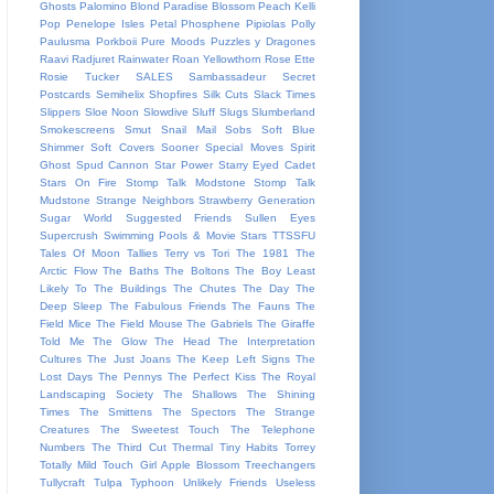
Ghosts
Palomino Blond
Paradise Blossom
Peach Kelli
Pop
Penelope Isles
Petal
Phosphene
Pipiolas
Polly
Paulusma
Porkboii
Pure Moods
Puzzles y Dragones
Raavi
Radjuret
Rainwater
Roan Yellowthorn
Rose Ette
Rosie Tucker
SALES
Sambassadeur
Secret
Postcards
Semihelix
Shopfires
Silk Cuts
Slack Times
Slippers
Sloe Noon
Slowdive
Sluff
Slugs
Slumberland
Smokescreens
Smut
Snail Mail
Sobs
Soft Blue
Shimmer
Soft Covers
Sooner
Special Moves
Spirit
Ghost
Spud Cannon
Star Power
Starry Eyed Cadet
Stars On Fire
Stomp Talk Modstone
Stomp Talk
Mudstone
Strange Neighbors
Strawberry Generation
Sugar World
Suggested Friends
Sullen Eyes
Supercrush
Swimming Pools & Movie Stars
TTSSFU
Tales Of Moon
Tallies
Terry vs Tori
The 1981
The
Arctic Flow
The Baths
The Boltons
The Boy Least
Likely To
The Buildings
The Chutes
The Day
The
Deep Sleep
The Fabulous Friends
The Fauns
The
Field Mice
The Field Mouse
The Gabriels
The Giraffe
Told Me
The Glow
The Head
The Interpretation
Cultures
The Just Joans
The Keep Left Signs
The
Lost Days
The Pennys
The Perfect Kiss
The Royal
Landscaping Society
The Shallows
The Shining
Times
The Smittens
The Spectors
The Strange
Creatures
The Sweetest Touch
The Telephone
Numbers
The Third Cut
Thermal
Tiny Habits
Torrey
Totally Mild
Touch Girl Apple Blossom
Treechangers
Tullycraft
Tulpa
Typhoon
Unlikely Friends
Useless