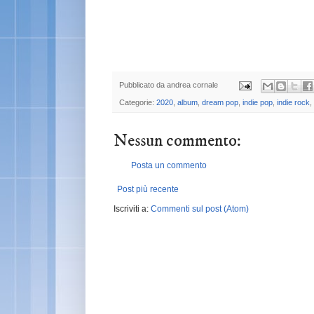
Pubblicato da
andrea cornale
Categorie:
2020
,
album
,
dream pop
,
indie pop
,
indie rock
,
Nessun commento:
Posta un commento
Post più recente
Iscriviti a:
Commenti sul post (Atom)