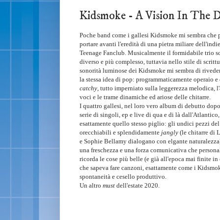
Kidsmoke - A Vision In Th
Poche band come i gallesi Kidsmoke mi sembra che 
portare avanti l'eredità di una pietra miliare dell'ind
Teenage Fanclub. Musicalmente il formidabile trio s
diverso e più complesso, tuttavia nello stile di scrittu
sonorità luminose dei Kidsmoke mi sembra di rivede
la stessa idea di pop: programmaticamente operaio 
catchy
, tutto imperniato sulla leggerezza melodica, l
voci e le trame dinamiche ed ariose delle chitarre.
I quattro gallesi, nel loro vero album di debutto dop
serie di singoli, ep e live di qua e di là dall'Atlantic
esattamente quello stesso piglio: gli undici pezzi del 
orecchiabili e splendidamente
jangly
(le chitarre di
e Sophie Bellamy dialogano con elgante naturalezza
una freschezza e una forza comunicativa che person
ricorda le cose più belle (e già all'epoca mai finite in
che sapeva fare canzoni, esattamente come i Kidsmoke
spontaneità e cesello produttivo.
Un altro
must
dell'estate 2020.