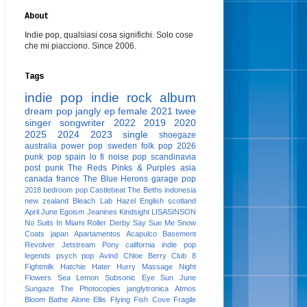
About
Indie pop, qualsiasi cosa significhi. Solo cose
che mi piacciono. Since 2006.
Tags
indie pop
indie rock
album
dream pop
jangly
ep
female
2021
twee
singer songwriter
2022
2019
2020
2025
2024
2023
single
shoegaze
australia
power pop
sweden
folk pop
2026
punk pop
spain
lo fi
noise pop
scandinavia
post punk
The Reds Pinks & Purples
asia
canada
france
The Blue Herons
garage pop
2018
bedroom pop
Castlebeat
The Beths
indonesia
new zealand
Bleach Lab
Hazel English
scotland
April June
Egoism
Jeanines
Kindsight
LISASINSON
No Suits In Miami
Roller Derby
Say Sue Me
Snow
Coats
japan
Apartamentos Acapulco
Basement
Revolver
Jetstream Pony
california
indie pop
legends
psych pop
Avind
Chloe Berry
Club 8
Fightmilk
Hatchie
Hater
Hurry
Massage
Night
Flowers
Sea Lemon
Subsonic Eye
Sun June
Sungaze
The Photocopies
janglytronica
Atmos
Bloom
Bathe Alone
Ellis
Flying Fish Cove
Fragile