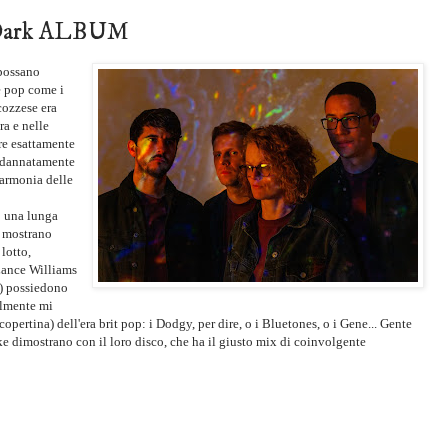
e Dark ALBUM
possano
ie pop come i
cozzese era
ra e nelle
re esattamente
e dannatamente
'armonia delle
o una lunga
o, mostrano
lotto,
 Lance Williams
) possiedono
almente mi
 copertina) dell'era brit pop: i Dodgy, per dire, o i Bluetones, o i Gene... Gente
 dimostrano con il loro disco, che ha il giusto mix di coinvolgente