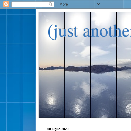
(just anoth
08 luglio 2020