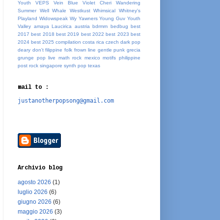
Youth
VEPS
Vein Blue
Violet Cheri
Wandering
Summer
Well Whale
Westkust
Whimsical
Whitney's
Playland
Widowspeak
Wy
Yawners
Young Guv
Youth
Valley
amaya Laucirica
austria
bdrmm
bedbug
best
2017
best 2018
best 2019
best 2022
best 2023
best
2024
best 2025
compilation
costa rica
czech
dark pop
deary
don't
filippine
folk
frown line
gentle punk
grecia
grunge pop
live
math rock
mexico
motifs
philippine
post rock
singapore
synth pop
texas
mail to :
justanotherpopsong@gmail.com
Archivio blog
agosto 2026
(1)
luglio 2026
(6)
giugno 2026
(6)
maggio 2026
(3)