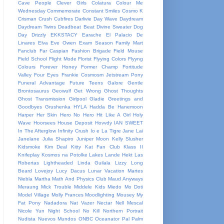
Cave People
Clever Girls
Colatura
Colour Me
Wednesday
Commemorate
Constant Smiles
Cosmo K
Crisman
Crush
Cubfires
Darlivie
Day Wave
Daydream
Daydream Twins
Deadbeat Beat
Divine Sweater
Dog
Day
Drizzly
EKKSTACY
Earache
El Palacio De
Linares
Elva
Eve Owen
Exam Season
Family Mart
Fanclub
Far Caspian
Fashion Brigade
Field Mouse
Field School
Flight Mode
Florist
Flyying Colors
Flyyng
Colours
Forever Honey
Former Champ
Fortitude
Valley
Four Eyes
Frankie Cosmosm Jetstream Pony
Funeral Advantage
Future Teens
Galore
Gentle
Brontosaurus
Geowulf
Get Wrong
Ghost Thoughts
Ghost Transmission
Girlpool
Gladie
Greetings and
Goodbyes
Grushenka
HYLA
Hadda Be
Hanemoon
Harper
Her Skin
Hero No Hero
Hit Like A Girl
Holy
Wave
Hoorsees
House Deposit
Hovvdy
IAN SWEET
In The Afterglow
Infinity Crush
Io e La Tigre
Jane Lai
Janelane
Julia Shapiro
Juniper Moon
Kelly Slusher
Kidsmoke
Kim Deal
Kitty Kat Fan Club
Klass II
Knifeplay
Kosmos na Potolke
Lakes
Lande Hekt
Las
Robertas
Lightheaded
Linda Guilala
Lizzy
Long
Beard
Lovejoy
Lucy Dacus
Lunar Vacation
Martes
Niebla
Martha
Math And Physics Club
Maud Anyways
Meraung
Mick Trouble
Middele Kids
Miedo
Mo Doti
Model Village
Molly Frances
Moodlighting
Mousey
My
Fat Pony
Nadadora
Nat Vazer
Nectar
Nell Mescal
Nicole Yun
Night School
No Kill
Northern Portrait
Nudista
Nuevos Mundos
ONBC
Oceanator
Pal
Palm