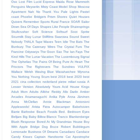
Oso
Lost Film
Lucid Express
Maida Rose
Mammoth
Penguins
Meyverlin
Misty Coast
Model Shop
Moscow
Apartment
Nah
No Thank You
Pale Lights
Pastel
coast
Phoebe Bridgers
Prism Shores
Quiet Houses
Quivers
Remember Sports
Rural France
SOAR
Sailor
Down
Sea Of Days
Shapes Like People
Sharesprings
Skullcrusher
Soft Science
Softsurf
Soot Sprite
Sourmilk
Stay Lunar
Stillfilms
Swansea Sound
Sweet
Nobody
THALA
Tape Waves
Teen Idle
The Bats
The
Bunbury
The Catenary Wires
The Crystal Furs
The
Francine Odysseys
The Goon Sax
The Ian Fays
The
Kind Hills
The Lunar Vacation
The Luxembourg Signal
The Ophelias
The Pains Of Being Pure At Heart
The
Proctors
The Rightovers
The Sundries
VULPIX
Wallace Welsh
Waving Blue
Waxahatchee
Wynona
You Nothing
Young Scum
best 2016
best 2020
best
2021
cina
collection
nederland
pietre miliari
russia
A
Lesser Version
Absolutely Yours
Acid House Kings
Adult Mom
Adults
Ailbhe Reddy
Allo Darlin
Amber
Arcades
Anamanaguchi
Anika Pyle
Anna Järvinen
Anna McClellan
Annie Blackman
Antonioni
Appleseeds!
Arista Fiera
Autocamper
Babehoven
Barrie
Bathrobe
Beach Fossils
Bed.
Bedroom Eyes
Belljars
Big Baby
Billow
Blanco Tranco
Blankenberge
Blush Response
Bored At My Grandmas House
Boy
With Apple
Bridge Dog
Bruce Robert
Bubblegum
Lemonade
Business Of Dreams
Canadians
Candace
Candy Kisses
Captain Handsome
Cat Apostrophe