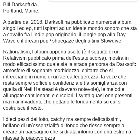
Bill Darksoft da
Portland, Maine.
A partire dal 2018, Darksoft ha pubblicato numerosi album,
singoli ed ep, tutti ispirati ad un ideale mondo sonoro che sta
a cavallo fra l'indie pop originario, il jangle pop alla Day
Wave e il dream pop / shoegaze degli ultimi Slowdive.
Rationalism, l'album appena uscito (è il seguito di un
Relativism pubblicato prima dell'estate scorsa), mostra in
modo efficacissimo quale sia la strada percorsa da Darksoft:
atmosfere di sognante morbidezza, chitarre che si
intrecciano in nome di un'aerea leggerezza, la voce che
resta sempre soffice e confidenziale (la somiglianza con
quella di Neil Halstead è davvero notevole), le melodie
allungate cantilenanti e circolari, i synth quasi onnipresenti
ma mai invadenti, che gettano le fondamenta su cui si
costruisce il resto.
I dieci pezzi del lotto, catchy ma sempre delicatissimi,
brillano di un'essenzialità di fondo che riesce sempre a
creare un paesaggio che si dilata intorno con una estrema
rilassante piacevolezza.