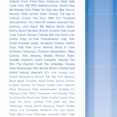
Animals
Fresh
Ghost Days
Girlhouse
Hinds
Italia
Lunar Isles
ME REX
Makthaverskan
Mental Map
My Raining Stars
Palida Tez
Salt Lake Alley
Soccer
Mommy
Swim School
Swiss Portrait
The Age of
Colored Lizards
The Boys With The Perpetual
Nervousness
The Churchill Garden
danmark
fine.
germany
retro
Agent Blå
Alpaca Sports
Beach
Bunny
Beach Vacation
Broken Dreams Club
Camp
Cope
Career Woman
Chastity Belt
Ciel
Ducks Ltd.
Emma Kupa
Ex-Vöid
Futureheaven
Gap Year
Great Grandpa
Happy Accidents
Healees
Hidden
Eyes
Holy Now
Lurve
Momma
Moon In June
Mt.Misery
Neleonard
Phantom Handshakes
Pillow
Queens
Red Sleeping Beauty
Rocket Rules
Seablite
Stephen's Shore
Sunbathe
Teleclub
The
BV's
The Haunted Youth
The Umbrellas
Tossing
Seed
Wednesday
Why Bonnie
Winter
chamber pop
ireland
reissue
slowcore
90's indie
Alvvays
Attic
Ocean
Babaganouj
Beverly Kills
Big Thief
Blueboy
Blush
Bryde
Campfire Social
Chime School
Cinema
Lumiere
Coming Up Roses
Crystal Eyes
Darksoft
Dead Bedrooms
Diary
Dreamcoaster
Dropkick
En
Attendent Ana
FRITZ
Fazerdaze
Ferri-Chrome
Films
On Song
First Responder
Flinch
Frankie Cosmos
Free
Cake For Every Creature
Fuvk
Grids and Dots
Hamburger
Hause Plants
Heavenly
Helpful People
Honey Cutt
Housewife
Humdrum
Just Like Honey
Katie Malco
Laura Stevenson
Lavender Blush
Little