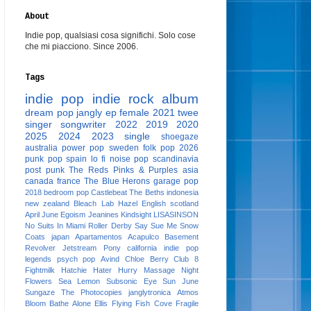
About
Indie pop, qualsiasi cosa significhi. Solo cose
che mi piacciono. Since 2006.
Tags
indie pop
indie rock
album
dream pop
jangly
ep
female
2021
twee
singer songwriter
2022
2019
2020
2025
2024
2023
single
shoegaze
australia
power pop
sweden
folk pop
2026
punk pop
spain
lo fi
noise pop
scandinavia
post punk
The Reds Pinks & Purples
asia
canada
france
The Blue Herons
garage pop
2018
bedroom pop
Castlebeat
The Beths
indonesia
new zealand
Bleach Lab
Hazel English
scotland
April June
Egoism
Jeanines
Kindsight
LISASINSON
No Suits In Miami
Roller Derby
Say Sue Me
Snow
Coats
japan
Apartamentos Acapulco
Basement
Revolver
Jetstream Pony
california
indie pop
legends
psych pop
Avind
Chloe Berry
Club 8
Fightmilk
Hatchie
Hater
Hurry
Massage
Night
Flowers
Sea Lemon
Subsonic Eye
Sun June
Sungaze
The Photocopies
janglytronica
Atmos
Bloom
Bathe Alone
Ellis
Flying Fish Cove
Fragile