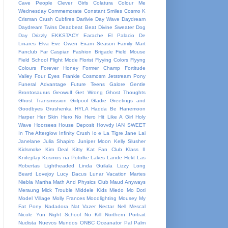
Cave People
Clever Girls
Colatura
Colour Me
Wednesday
Commemorate
Constant Smiles
Cosmo K
Crisman
Crush
Cubfires
Darlivie
Day Wave
Daydream
Daydream Twins
Deadbeat Beat
Divine Sweater
Dog
Day
Drizzly
EKKSTACY
Earache
El Palacio De
Linares
Elva
Eve Owen
Exam Season
Family Mart
Fanclub
Far Caspian
Fashion Brigade
Field Mouse
Field School
Flight Mode
Florist
Flyying Colors
Flyyng
Colours
Forever Honey
Former Champ
Fortitude
Valley
Four Eyes
Frankie Cosmosm Jetstream Pony
Funeral Advantage
Future Teens
Galore
Gentle
Brontosaurus
Geowulf
Get Wrong
Ghost Thoughts
Ghost Transmission
Girlpool
Gladie
Greetings and
Goodbyes
Grushenka
HYLA
Hadda Be
Hanemoon
Harper
Her Skin
Hero No Hero
Hit Like A Girl
Holy
Wave
Hoorsees
House Deposit
Hovvdy
IAN SWEET
In The Afterglow
Infinity Crush
Io e La Tigre
Jane Lai
Janelane
Julia Shapiro
Juniper Moon
Kelly Slusher
Kidsmoke
Kim Deal
Kitty Kat Fan Club
Klass II
Knifeplay
Kosmos na Potolke
Lakes
Lande Hekt
Las
Robertas
Lightheaded
Linda Guilala
Lizzy
Long
Beard
Lovejoy
Lucy Dacus
Lunar Vacation
Martes
Niebla
Martha
Math And Physics Club
Maud Anyways
Meraung
Mick Trouble
Middele Kids
Miedo
Mo Doti
Model Village
Molly Frances
Moodlighting
Mousey
My
Fat Pony
Nadadora
Nat Vazer
Nectar
Nell Mescal
Nicole Yun
Night School
No Kill
Northern Portrait
Nudista
Nuevos Mundos
ONBC
Oceanator
Pal
Palm