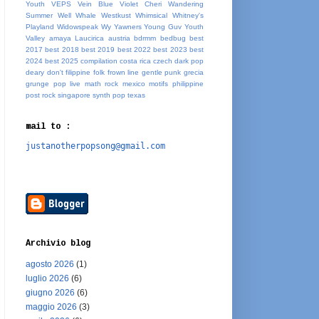
Youth
VEPS
Vein Blue
Violet Cheri
Wandering
Summer
Well Whale
Westkust
Whimsical
Whitney's
Playland
Widowspeak
Wy
Yawners
Young Guv
Youth
Valley
amaya Laucirica
austria
bdrmm
bedbug
best
2017
best 2018
best 2019
best 2022
best 2023
best
2024
best 2025
compilation
costa rica
czech
dark pop
deary
don't
filippine
folk
frown line
gentle punk
grecia
grunge pop
live
math rock
mexico
motifs
philippine
post rock
singapore
synth pop
texas
mail to :
justanotherpopsong@gmail.com
Archivio blog
agosto 2026
(1)
luglio 2026
(6)
giugno 2026
(6)
maggio 2026
(3)