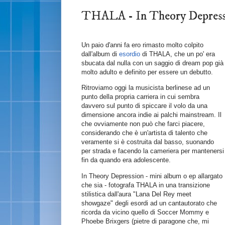
THALA - In Theory Depr
Un paio d'anni fa ero rimasto molto colpito
dall'album di
esordio
di THALA, che un po' era
sbucata dal nulla con un saggio di dream pop già
molto adulto e definito per essere un debutto.
Ritroviamo oggi la musicista berlinese ad un
punto della propria carriera in cui sembra
davvero sul punto di spiccare il volo da una
dimensione ancora indie ai palchi mainstream. Il
che ovviamente non può che farci piacere,
considerando che è un'artista di talento che
veramente si è costruita dal basso, suonando
per strada e facendo la cameriera per mantenersi
fin da quando era adolescente.
In Theory Depression - mini album o ep allargato
che sia - fotografa THALA in una transizione
stilistica dall'aura "Lana Del Rey meet
showgaze" degli esordi ad un cantautorato che
ricorda da vicino quello di Soccer Mommy e
Phoebe Brixgers (pietre di paragone che, mi