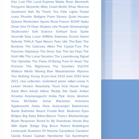
Oso
Lost Film
Lucid Express
Maida Rose
Mammoth
Penguins
Meyverlin
Misty Coast
Model Shop
Moscow
Apartment
Nah
No Thank You
Pale Lights
Pastel
coast
Phoebe Bridgers
Prism Shores
Quiet Houses
Quivers
Remember Sports
Rural France
SOAR
Sailor
Down
Sea Of Days
Shapes Like People
Sharesprings
Skullcrusher
Soft Science
Softsurf
Soot Sprite
Sourmilk
Stay Lunar
Stillfilms
Swansea Sound
Sweet
Nobody
THALA
Tape Waves
Teen Idle
The Bats
The
Bunbury
The Catenary Wires
The Crystal Furs
The
Francine Odysseys
The Goon Sax
The Ian Fays
The
Kind Hills
The Lunar Vacation
The Luxembourg Signal
The Ophelias
The Pains Of Being Pure At Heart
The
Proctors
The Rightovers
The Sundries
VULPIX
Wallace Welsh
Waving Blue
Waxahatchee
Wynona
You Nothing
Young Scum
best 2016
best 2020
best
2021
cina
collection
nederland
pietre miliari
russia
A
Lesser Version
Absolutely Yours
Acid House Kings
Adult Mom
Adults
Ailbhe Reddy
Allo Darlin
Amber
Arcades
Anamanaguchi
Anika Pyle
Anna Järvinen
Anna McClellan
Annie Blackman
Antonioni
Appleseeds!
Arista Fiera
Autocamper
Babehoven
Barrie
Bathrobe
Beach Fossils
Bed.
Bedroom Eyes
Belljars
Big Baby
Billow
Blanco Tranco
Blankenberge
Blush Response
Bored At My Grandmas House
Boy
With Apple
Bridge Dog
Bruce Robert
Bubblegum
Lemonade
Business Of Dreams
Canadians
Candace
Candy Kisses
Captain Handsome
Cat Apostrophe