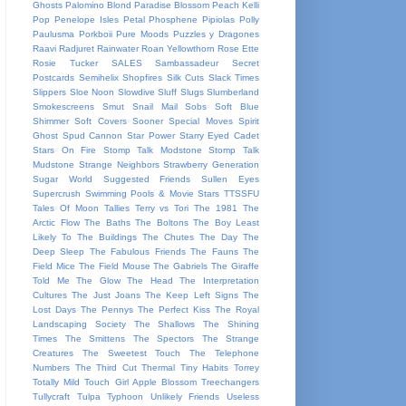
Ghosts
Palomino Blond
Paradise Blossom
Peach Kelli
Pop
Penelope Isles
Petal
Phosphene
Pipiolas
Polly
Paulusma
Porkboii
Pure Moods
Puzzles y Dragones
Raavi
Radjuret
Rainwater
Roan Yellowthorn
Rose Ette
Rosie Tucker
SALES
Sambassadeur
Secret
Postcards
Semihelix
Shopfires
Silk Cuts
Slack Times
Slippers
Sloe Noon
Slowdive
Sluff
Slugs
Slumberland
Smokescreens
Smut
Snail Mail
Sobs
Soft Blue
Shimmer
Soft Covers
Sooner
Special Moves
Spirit
Ghost
Spud Cannon
Star Power
Starry Eyed Cadet
Stars On Fire
Stomp Talk Modstone
Stomp Talk
Mudstone
Strange Neighbors
Strawberry Generation
Sugar World
Suggested Friends
Sullen Eyes
Supercrush
Swimming Pools & Movie Stars
TTSSFU
Tales Of Moon
Tallies
Terry vs Tori
The 1981
The
Arctic Flow
The Baths
The Boltons
The Boy Least
Likely To
The Buildings
The Chutes
The Day
The
Deep Sleep
The Fabulous Friends
The Fauns
The
Field Mice
The Field Mouse
The Gabriels
The Giraffe
Told Me
The Glow
The Head
The Interpretation
Cultures
The Just Joans
The Keep Left Signs
The
Lost Days
The Pennys
The Perfect Kiss
The Royal
Landscaping Society
The Shallows
The Shining
Times
The Smittens
The Spectors
The Strange
Creatures
The Sweetest Touch
The Telephone
Numbers
The Third Cut
Thermal
Tiny Habits
Torrey
Totally Mild
Touch Girl Apple Blossom
Treechangers
Tullycraft
Tulpa
Typhoon
Unlikely Friends
Useless