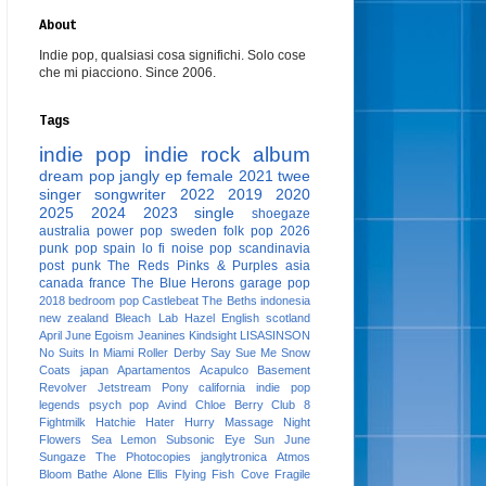
About
Indie pop, qualsiasi cosa significhi. Solo cose
che mi piacciono. Since 2006.
Tags
indie pop
indie rock
album
dream pop
jangly
ep
female
2021
twee
singer songwriter
2022
2019
2020
2025
2024
2023
single
shoegaze
australia
power pop
sweden
folk pop
2026
punk pop
spain
lo fi
noise pop
scandinavia
post punk
The Reds Pinks & Purples
asia
canada
france
The Blue Herons
garage pop
2018
bedroom pop
Castlebeat
The Beths
indonesia
new zealand
Bleach Lab
Hazel English
scotland
April June
Egoism
Jeanines
Kindsight
LISASINSON
No Suits In Miami
Roller Derby
Say Sue Me
Snow
Coats
japan
Apartamentos Acapulco
Basement
Revolver
Jetstream Pony
california
indie pop
legends
psych pop
Avind
Chloe Berry
Club 8
Fightmilk
Hatchie
Hater
Hurry
Massage
Night
Flowers
Sea Lemon
Subsonic Eye
Sun June
Sungaze
The Photocopies
janglytronica
Atmos
Bloom
Bathe Alone
Ellis
Flying Fish Cove
Fragile