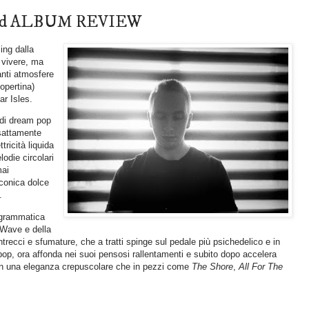
Round ALBUM REVIEW
ing dalla
r vivere, ma
anti atmosfere
opertina)
ar Isles.
 di dream pop
sattamente
ttricità liquida
lodie circolari
mai
nconica dolce
.
a grammatica
 Wave e della
intrecci e sfumature, che a tratti spinge sul pedale più psichedelico e in
op, ora affonda nei suoi pensosi rallentamenti e subito dopo accelera
on una eleganza crepuscolare che in pezzi come
The Shore
,
All For The