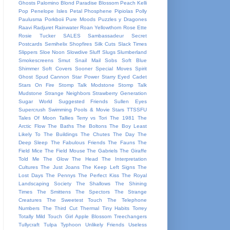
Ghosts
Palomino Blond
Paradise Blossom
Peach Kelli
Pop
Penelope Isles
Petal
Phosphene
Pipiolas
Polly
Paulusma
Porkboii
Pure Moods
Puzzles y Dragones
Raavi
Radjuret
Rainwater
Roan Yellowthorn
Rose Ette
Rosie Tucker
SALES
Sambassadeur
Secret
Postcards
Semihelix
Shopfires
Silk Cuts
Slack Times
Slippers
Sloe Noon
Slowdive
Sluff
Slugs
Slumberland
Smokescreens
Smut
Snail Mail
Sobs
Soft Blue
Shimmer
Soft Covers
Sooner
Special Moves
Spirit
Ghost
Spud Cannon
Star Power
Starry Eyed Cadet
Stars On Fire
Stomp Talk Modstone
Stomp Talk
Mudstone
Strange Neighbors
Strawberry Generation
Sugar World
Suggested Friends
Sullen Eyes
Supercrush
Swimming Pools & Movie Stars
TTSSFU
Tales Of Moon
Tallies
Terry vs Tori
The 1981
The
Arctic Flow
The Baths
The Boltons
The Boy Least
Likely To
The Buildings
The Chutes
The Day
The
Deep Sleep
The Fabulous Friends
The Fauns
The
Field Mice
The Field Mouse
The Gabriels
The Giraffe
Told Me
The Glow
The Head
The Interpretation
Cultures
The Just Joans
The Keep Left Signs
The
Lost Days
The Pennys
The Perfect Kiss
The Royal
Landscaping Society
The Shallows
The Shining
Times
The Smittens
The Spectors
The Strange
Creatures
The Sweetest Touch
The Telephone
Numbers
The Third Cut
Thermal
Tiny Habits
Torrey
Totally Mild
Touch Girl Apple Blossom
Treechangers
Tullycraft
Tulpa
Typhoon
Unlikely Friends
Useless