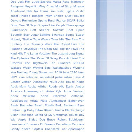
Oso
Lost Film
Lucid Express
Maida Rose
Mammoth
Penguins
Meyverlin
Misty Coast
Model Shop
Moscow
Apartment
Nah
No Thank You
Pale Lights
Pastel
coast
Phoebe Bridgers
Prism Shores
Quiet Houses
Quivers
Remember Sports
Rural France
SOAR
Sailor
Down
Sea Of Days
Shapes Like People
Sharesprings
Skullcrusher
Soft Science
Softsurf
Soot Sprite
Sourmilk
Stay Lunar
Stillfilms
Swansea Sound
Sweet
Nobody
THALA
Tape Waves
Teen Idle
The Bats
The
Bunbury
The Catenary Wires
The Crystal Furs
The
Francine Odysseys
The Goon Sax
The Ian Fays
The
Kind Hills
The Lunar Vacation
The Luxembourg Signal
The Ophelias
The Pains Of Being Pure At Heart
The
Proctors
The Rightovers
The Sundries
VULPIX
Wallace Welsh
Waving Blue
Waxahatchee
Wynona
You Nothing
Young Scum
best 2016
best 2020
best
2021
cina
collection
nederland
pietre miliari
russia
A
Lesser Version
Absolutely Yours
Acid House Kings
Adult Mom
Adults
Ailbhe Reddy
Allo Darlin
Amber
Arcades
Anamanaguchi
Anika Pyle
Anna Järvinen
Anna McClellan
Annie Blackman
Antonioni
Appleseeds!
Arista Fiera
Autocamper
Babehoven
Barrie
Bathrobe
Beach Fossils
Bed.
Bedroom Eyes
Belljars
Big Baby
Billow
Blanco Tranco
Blankenberge
Blush Response
Bored At My Grandmas House
Boy
With Apple
Bridge Dog
Bruce Robert
Bubblegum
Lemonade
Business Of Dreams
Canadians
Candace
Candy Kisses
Captain Handsome
Cat Apostrophe