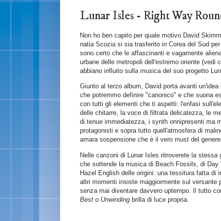
Lunar Isles - Right Way 
Non ho ben capito per quale motivo David Skimm
natia Scozia si sia trasferito in Corea del Sud pe
sono certo che le affascinanti e vagamente alien
urbane delle metropoli dell'estremo oriente (vedi c
abbiano influito sulla musica del suo progetto Lun
Giunto al terzo album, David porta avanti un'idea
che potremmo definire "canonico" e che suona e
con tutti gli elementi che ti aspetti: l'enfasi sull'ele
delle chitarre, la voce di filtrata delicatezza, le me
di tenue immediatezza, i synth onnipresenti ma 
protagonisti e sopra tutto quell'atmosfera di mali
amara sospensione che è il vero must del genere
Nelle canzoni di Lunar Isles ritroverete la stess
che sottende la musica di Beach Fossils, di Day
Hazel English delle origini: una tessitura fatta di 
altri momenti insiste maggiormente sul versante p
senza mai diventare davvero uptempo. Il tutto c
Best
o
Unwinding
brilla di luce propria.