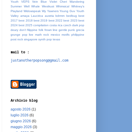
Youth
VEPS
Vein Blue
Violet Cheri
Wandering
Summer
Well Whale
Westkust
Whimsical
Whitney's
Playland
Widowspeak
Wy
Yawners
Young Guv
Youth
Valley
amaya Laucirica
austria
bdrmm
bedbug
best
2017
best 2018
best 2019
best 2022
best 2023
best
2024
best 2025
compilation
costa rica
czech
dark pop
deary
don't
filippine
folk
frown line
gentle punk
grecia
grunge pop
live
math rock
mexico
motifs
philippine
post rock
singapore
synth pop
texas
mail to :
justanotherpopsong@gmail.com
Archivio blog
agosto 2026
(1)
luglio 2026
(6)
giugno 2026
(6)
maggio 2026
(3)