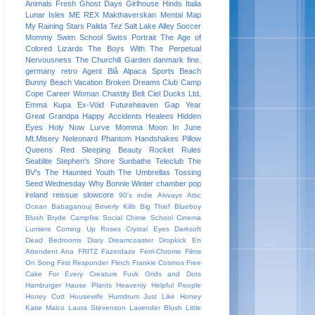
Animals
Fresh
Ghost Days
Girlhouse
Hinds
Italia
Lunar Isles
ME REX
Makthaverskan
Mental Map
My Raining Stars
Palida Tez
Salt Lake Alley
Soccer
Mommy
Swim School
Swiss Portrait
The Age of
Colored Lizards
The Boys With The Perpetual
Nervousness
The Churchill Garden
danmark
fine.
germany
retro
Agent Blå
Alpaca Sports
Beach
Bunny
Beach Vacation
Broken Dreams Club
Camp
Cope
Career Woman
Chastity Belt
Ciel
Ducks Ltd.
Emma Kupa
Ex-Vöid
Futureheaven
Gap Year
Great Grandpa
Happy Accidents
Healees
Hidden
Eyes
Holy Now
Lurve
Momma
Moon In June
Mt.Misery
Neleonard
Phantom Handshakes
Pillow
Queens
Red Sleeping Beauty
Rocket Rules
Seablite
Stephen's Shore
Sunbathe
Teleclub
The
BV's
The Haunted Youth
The Umbrellas
Tossing
Seed
Wednesday
Why Bonnie
Winter
chamber pop
ireland
reissue
slowcore
90's indie
Alvvays
Attic
Ocean
Babaganouj
Beverly Kills
Big Thief
Blueboy
Blush
Bryde
Campfire Social
Chime School
Cinema
Lumiere
Coming Up Roses
Crystal Eyes
Darksoft
Dead Bedrooms
Diary
Dreamcoaster
Dropkick
En
Attendent Ana
FRITZ
Fazerdaze
Ferri-Chrome
Films
On Song
First Responder
Flinch
Frankie Cosmos
Free
Cake For Every Creature
Fuvk
Grids and Dots
Hamburger
Hause Plants
Heavenly
Helpful People
Honey Cutt
Housewife
Humdrum
Just Like Honey
Katie Malco
Laura Stevenson
Lavender Blush
Little