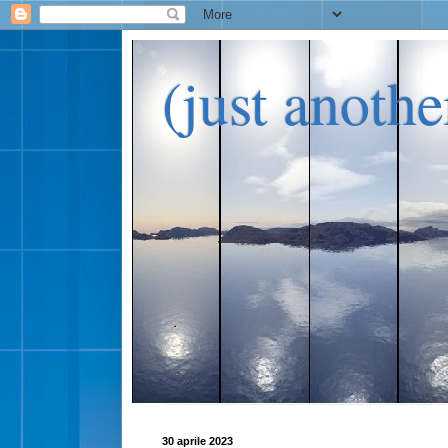
(just anoth
30 aprile 2023