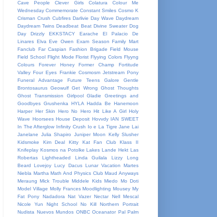
Cave People
Clever Girls
Colatura
Colour Me
Wednesday
Commemorate
Constant Smiles
Cosmo K
Crisman
Crush
Cubfires
Darlivie
Day Wave
Daydream
Daydream Twins
Deadbeat Beat
Divine Sweater
Dog
Day
Drizzly
EKKSTACY
Earache
El Palacio De
Linares
Elva
Eve Owen
Exam Season
Family Mart
Fanclub
Far Caspian
Fashion Brigade
Field Mouse
Field School
Flight Mode
Florist
Flyying Colors
Flyyng
Colours
Forever Honey
Former Champ
Fortitude
Valley
Four Eyes
Frankie Cosmosm Jetstream Pony
Funeral Advantage
Future Teens
Galore
Gentle
Brontosaurus
Geowulf
Get Wrong
Ghost Thoughts
Ghost Transmission
Girlpool
Gladie
Greetings and
Goodbyes
Grushenka
HYLA
Hadda Be
Hanemoon
Harper
Her Skin
Hero No Hero
Hit Like A Girl
Holy
Wave
Hoorsees
House Deposit
Hovvdy
IAN SWEET
In The Afterglow
Infinity Crush
Io e La Tigre
Jane Lai
Janelane
Julia Shapiro
Juniper Moon
Kelly Slusher
Kidsmoke
Kim Deal
Kitty Kat Fan Club
Klass II
Knifeplay
Kosmos na Potolke
Lakes
Lande Hekt
Las
Robertas
Lightheaded
Linda Guilala
Lizzy
Long
Beard
Lovejoy
Lucy Dacus
Lunar Vacation
Martes
Niebla
Martha
Math And Physics Club
Maud Anyways
Meraung
Mick Trouble
Middele Kids
Miedo
Mo Doti
Model Village
Molly Frances
Moodlighting
Mousey
My
Fat Pony
Nadadora
Nat Vazer
Nectar
Nell Mescal
Nicole Yun
Night School
No Kill
Northern Portrait
Nudista
Nuevos Mundos
ONBC
Oceanator
Pal
Palm