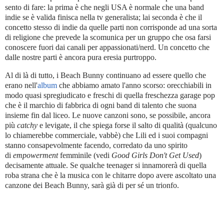
sento di fare: la prima è che negli USA è normale che una band
indie se è valida finisca nella tv generalista; lai seconda è che il
concetto stesso di indie da quelle parti non corrisponde ad una sorta
di religione che prevede la scomunica per un gruppo che osa farsi
conoscere fuori dai canali per appassionati/nerd. Un concetto che
dalle nostre parti è ancora pura eresia purtroppo.
Al di là di tutto, i Beach Bunny continuano ad essere quello che
erano nell'
album
che abbiamo amato l'anno scorso: orecchiabili in
modo quasi spregiudicato e freschi di quella freschezza garage pop
che è il marchio di fabbrica di ogni band di talento che suona
insieme fin dal liceo. Le nuove canzoni sono, se possibile, ancora
più
catchy
e levigate, il che spiega forse il salto di qualità (qualcuno
lo chiamerebbe commerciale, vabbè) che Lili ed i suoi compagni
stanno consapevolmente facendo, corredato da uno spirito
di
empowerment
femminile (vedi
Good Girls Don't Get Used
)
decisamente attuale. Se qualche teenager si innamorerà di quella
roba strana che è la musica con le chitarre dopo avere ascoltato una
canzone dei Beach Bunny, sarà già di per sé un trionfo.