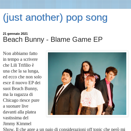
(just another) pop song
21 gennaio 2021
Beach Bunny - Blame Game EP
Non abbiamo fatto
in tempo a scrivere
che Lili Trifilio è
una che la sa lunga,
ed ecco che non solo
esce il nuovo EP dei
suoi Beach Bunny,
ma la ragazza di
Chicago riesce pure
a suonare live
davanti alla platea
vastissima del
Jimmy Kimmel
Show. Il che apre a un paio di considerazioni off topic che però mi