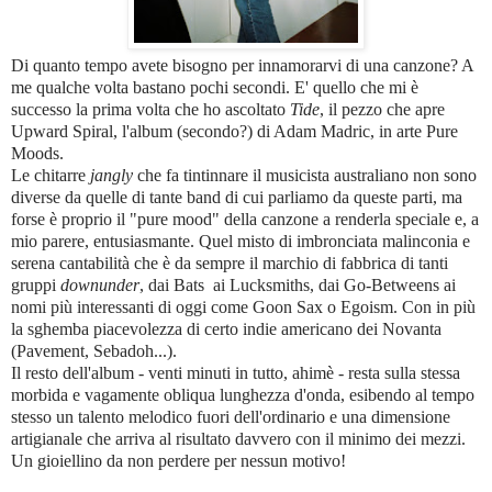
Di quanto tempo avete bisogno per innamorarvi di una canzone? A
me
qualche volta
bastano pochi secondi. E' quello che mi è
successo la prima volta che ho ascoltato
Tide
, il pezzo che apre
Upward Spiral, l'album (secondo?) di Adam Madric, in arte Pure
Moods.
Le chitarre
jangly
che fa tintinnare il musicista australiano non sono
diverse da quelle di tante band di cui parliamo da queste parti, ma
forse è proprio il "pure mood" della canzone a renderla speciale e, a
mio parere, entusiasmante. Quel misto di imbronciata malinconia e
serena cantabilità che è da sempre il marchio di fabbrica di tanti
gruppi
downunder
, dai Bats ai Lucksmiths, dai Go-Betweens ai
nomi più interessanti di oggi come Goon Sax o Egoism. Con in più
la sghemba piacevolezza di certo indie americano dei Novanta
(Pavement, Sebadoh...).
Il resto dell'album - venti minuti in tutto, ahimè - resta sulla stessa
morbida e vagamente obliqua lunghezza d'onda, esibendo al tempo
stesso un talento melodico fuori dell'ordinario e una dimensione
artigianale che arriva al risultato davvero con il minimo dei mezzi.
Un gioiellino da non perdere per nessun motivo!