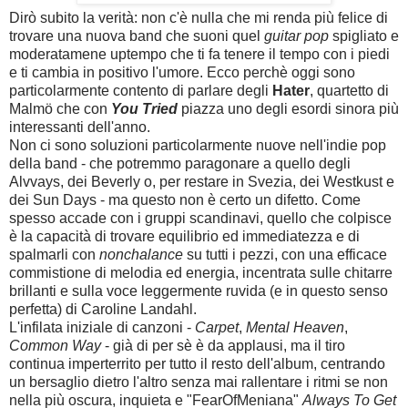
Dirò subito la verità: non c'è nulla che mi renda più felice di
trovare una nuova band che suoni quel
guitar pop
spigliato e
moderatamene uptempo che ti fa tenere il tempo con i piedi
e ti cambia in positivo l'umore. Ecco perchè oggi sono
particolarmente contento di parlare degli
Hater
, quartetto di
Malmö che con
You Tried
piazza uno degli esordi sinora più
interessanti dell'anno.
Non ci sono soluzioni particolarmente nuove nell'indie pop
della band - che potremmo paragonare a quello degli
Alvvays, dei Beverly o, per restare in Svezia,
dei Westkust e
dei
Sun Days
- ma questo non è certo un difetto. Come
spesso accade con i gruppi scandinavi, quello che colpisce
è la capacità di trovare
equilibrio ed immediatezza e di
spalmarl
i
con
nonchalance
su tutti i pezzi, con una efficace
commistione di melodia e
d energia,
incentrata sulle chitarre
brillanti
e sulla voce leggermente ruvida (e in questo senso
perfetta) di Caroline Landahl
.
L'inf
ilata iniziale di ca
nzoni
-
Carpet
,
Mental Heaven
,
Common Way
- già di per sè è da applausi, ma il tiro
continua imperterrito per tutto il resto dell'album, centrando
un bersaglio dietro l'altro
senza mai
rallentare
i ritmi se non
nella più oscura
,
inquieta e "Fear
O
fMeniana"
Always To Get